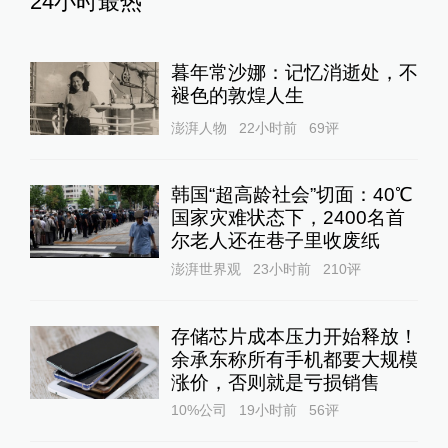
24小时最热
暮年常沙娜：记忆消逝处，不
褪色的敦煌人生
澎湃人物
22小时前
69
评
韩国“超高龄社会”切面：40℃
国家灾难状态下，2400名首
尔老人还在巷子里收废纸
澎湃世界观
23小时前
210
评
存储芯片成本压力开始释放！
余承东称所有手机都要大规模
涨价，否则就是亏损销售
10%公司
19小时前
56
评