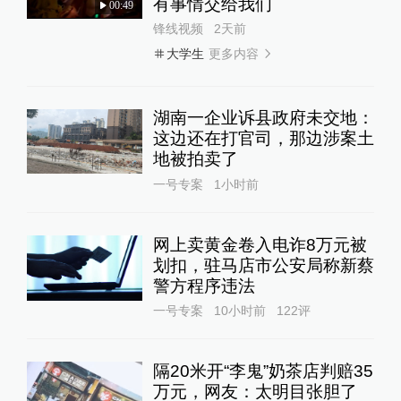
有事情交给我们
00:49
锋线视频
2天前
更多内容
大学生
湖南一企业诉县政府未交地：
这边还在打官司，那边涉案土
地被拍卖了
一号专案
1小时前
网上卖黄金卷入电诈8万元被
划扣，驻马店市公安局称新蔡
警方程序违法
一号专案
10小时前
122
评
隔20米开“李鬼”奶茶店判赔35
万元，网友：太明目张胆了