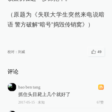
（原题为《失联大学生突然来电说暗
语 警方破解“暗号”捣毁传销窝》）
校对：
刘威
49
评论
bao ben tang
抓住头目毙上几个就好了
2017-05-15
∙ 未知
67赞