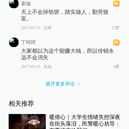
索伽
天上不会掉馅饼，踏实做人，勤劳致
富。
2017-05-15
∙ 云南
22赞
丁呵呵
大家都以为这个能赚大钱，所以传销永
远不会消失
2017-05-15
∙ 未知
4赞
展开更多评论
相关推荐
暖侬心｜大学生情绪失控深夜
在街头落泪，民警暖心劝导：