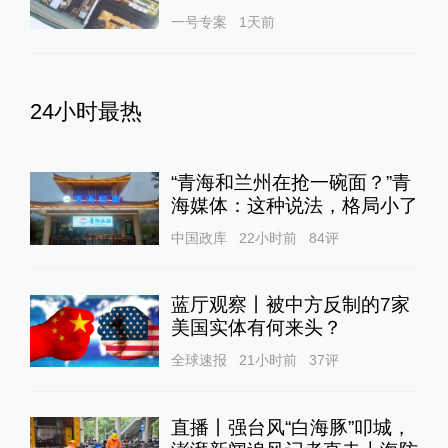
一号专案
1天前
24小时最热
“青海和兰州在抢一碗面？”青
海媒体：这种说法，格局小了
中国政库
22小时前
84
评
蓝厅观察丨被中方反制的7家
美国实体有何来头？
全球速报
21小时前
37
评
直播丨强台风“白海豚”叩城，