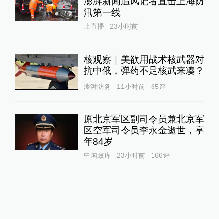
澎湃新闻追风记者直击上海防
汛第一线
录像
上直播
23小时前
核观察｜美欲用战术核武器对
抗中俄，弹药不足核武来凑？
澎湃防务
11小时前
65
评
原北京军区副司令员兼北京军
区空军司令员李永金逝世，享
年84岁
中国政库
23小时前
166
评