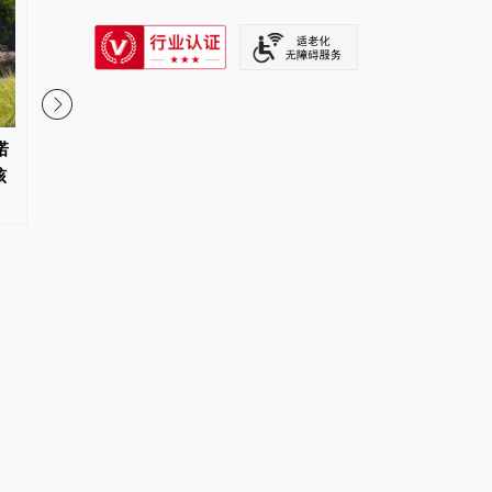
SIXTH TONE
诺
协议接近达成！伊朗披露海峡新
日本熊本县发生5.1级
核
航道通行细节，美方再提“倒计
深度10公里
时”