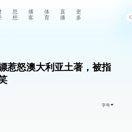
财
思
播
体
直
更
经
想
客
育
播
多
镖惹怒澳大利亚土著，被指
笑
字号