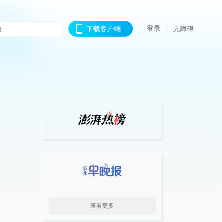
登录
下载客户端
无障碍
查看更多