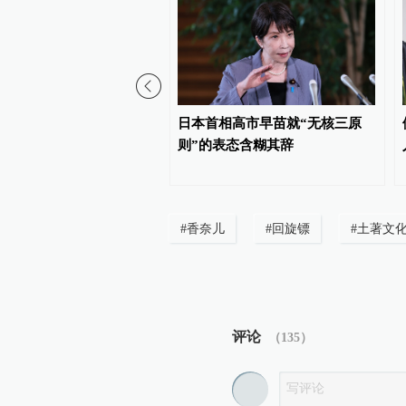
本县发生5.1级地震，震源
日本首相高市早苗就“无核三原
公里
则”的表态含糊其辞
#
香奈儿
#
回旋镖
#
土著文
评论
（
135
）