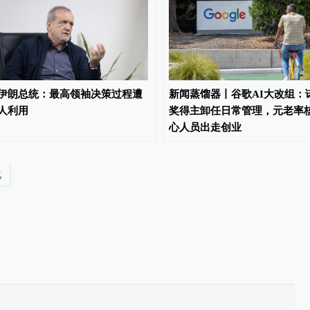
伊朗总统：最高领袖决策过程遭
新闻蒸馏器丨谷歌AI大改组：
人利用
奖得主卸任日常管理，元老率
心人员出走创业
化