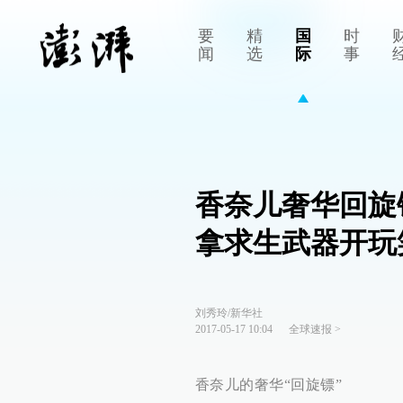
要
精
国
时
闻
选
际
事
香奈儿奢华回旋
拿求生武器开玩
刘秀玲/新华社
2017-05-17 10:04
全球速报
>
香奈儿的奢华“回旋镖”