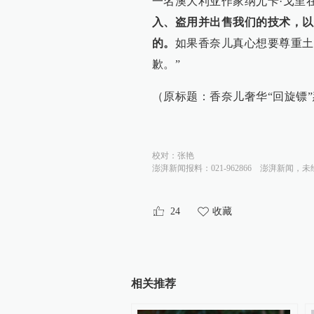
一名澳大利亚作家纳尤卡·戈里
入、盗用并出售我们的技术，以
的。
如果香奈儿真心想要尊重土
歉。”
（原标题：香奈儿奢华“回旋镖
校对：
张艳
澎湃新闻报料：021-962866
澎湃新闻，未
24
收藏
相关推荐