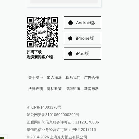
Android版
iPhone版
扫码下载
iPad版
澎湃新闻客户端
关于澎湃
加入澎湃
联系我们
广告合作
法律声明
隐私政策
澎湃矩阵
新闻报料
报料热线: 021-962866
澎湃新闻微博
沪ICP备14003370号
报料邮箱: news@thepaper.cn
澎湃新闻公众号
沪公网安备31010602000299号
澎湃新闻抖音号
互联网新闻信息服务许可证：31120170006
派生万物开放平台
增值电信业务经营许可证：沪B2-2017116
© 2014-
2026
上海东方报业有限公司
IP SHANGHAI