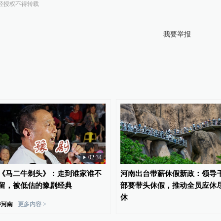
经授权不得转载
我要举报
02:34
《马二牛剃头》：走到谁家谁不
河南出台带薪休假新政：领导
留，被低估的豫剧经典
部要带头休假，推动全员应休
休
#
河南
更多内容 >