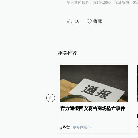
澎湃新闻报料：021-962866
澎湃新闻，未
16
收藏
相关推荐
评：河南“三支一扶”作弊
官方通报西安赛格商场坠亡事件
逢进必考”制度的挑战
#
坠亡
更多内容 >