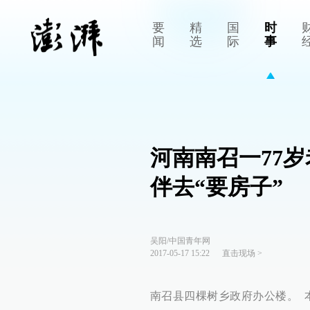
要
精
国
时
闻
选
际
事
河南南召一77
伴去“要房子”
吴阳/中国青年网
2017-05-17 15:22
直击现场
>
南召县四棵树乡政府办公楼。 