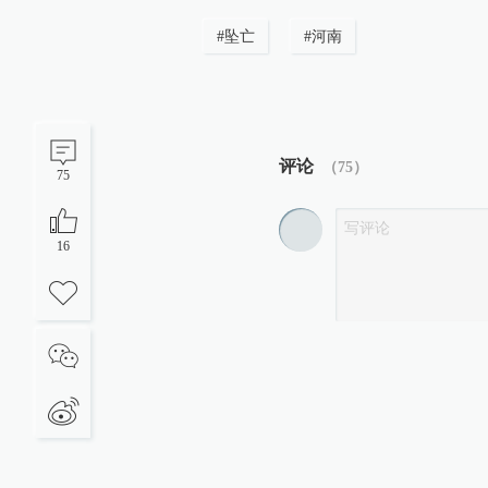
#
坠亡
#
河南
评论
（
75
）
75
16