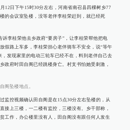
月12日下午15时30分左右，河南省南召县四棵树乡77
楼的会议室坠楼，没等老伴李桂荣赶到，就已经死
阁告诉李桂荣他去乡政府“要房子”，让李桂荣帮他把电
放假路上车多，李桂荣担心老伴骑车不安全，说“等午
来，发现家里的电动三轮车已经不在，料到老伴自己去
乡政府时田自阁已经跳楼身亡。村支书怕她受刺激，
自阁坠楼地点。
过监控视频确认田自阁是在15点30分左右坠楼的，从
直接上三楼，一二楼有监控，三楼没有。乡干部称，
贫工作，办公楼里没有人，田自阁没有跟任何人发生