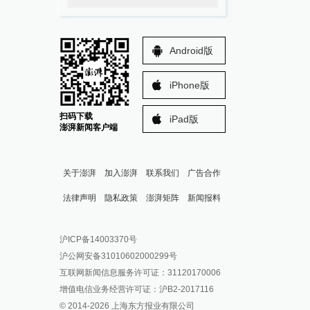
Android版
iPhone版
扫码下载
iPad版
澎湃新闻客户端
关于澎湃
加入澎湃
联系我们
广告合作
法律声明
隐私政策
澎湃矩阵
新闻报料
报料热线: 021-962866
澎湃新闻微博
沪ICP备14003370号
报料邮箱: news@thepaper.cn
澎湃新闻公众号
沪公网安备31010602000299号
澎湃新闻抖音号
互联网新闻信息服务许可证：31120170006
派生万物开放平台
增值电信业务经营许可证：沪B2-2017116
© 2014-
2026
上海东方报业有限公司
IP SHANGHAI