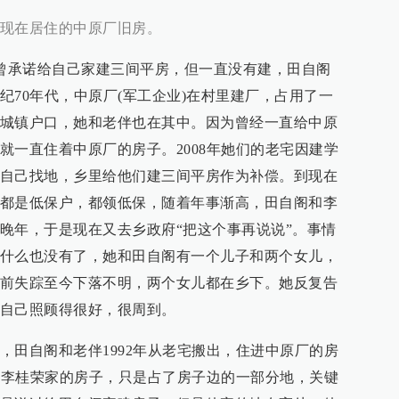
现在居住的中原厂旧房。
里曾承诺给自己家建三间平房，但一直没有建，田自阁
纪70年代，中原厂(军工企业)在村里建厂，占用了一
城镇户口，她和老伴也在其中。因为曾经一直给中原
就一直住着中原厂的房子。2008年她们的老宅因建学
自己找地，乡里给他们建三间平房作为补偿。到现在
都是低保户，都领低保，随着年事渐高，田自阁和李
晚年，于是现在又去乡政府“把这个事再说说”。事情
什么也没有了，她和田自阁有一个儿子和两个女儿，
前失踪至今下落不明，两个女儿都在乡下。她反复告
自己照顾得很好，很周到。
，田自阁和老伴1992年从老宅搬出，住进中原厂的房
有占李桂荣家的房子，只是占了房子边的一部分地，关键