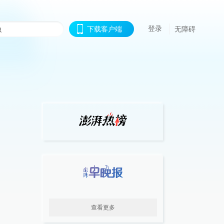
登录
下载客户端
无障碍
查看更多