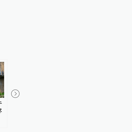
干
河南省新乡县第一中学：以校本
人民网评：河南“三支一
尽
课程建设增强文化育人效能
是对“逢进必考”制度的