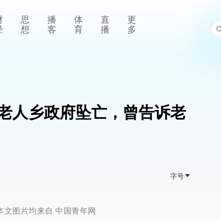
财
思
播
体
直
更
经
想
客
育
播
多
岁老人乡政府坠亡，曾告诉老
字号
本文图片均来自 中国青年网