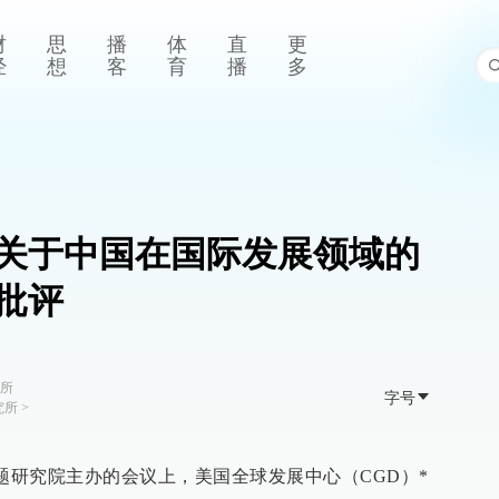
财
思
播
体
直
更
经
想
客
育
播
多
关于中国在国际发展领域的
批评
所
字号
究所
>
际问题研究院主办的会议上，美国全球发展中心（CGD）*