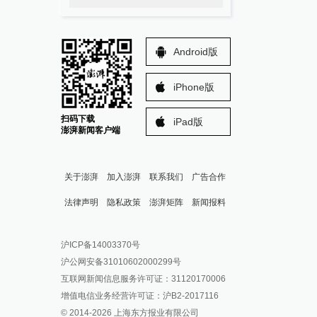
Android版
iPhone版
扫码下载
iPad版
澎湃新闻客户端
关于澎湃
加入澎湃
联系我们
广告合作
法律声明
隐私政策
澎湃矩阵
新闻报料
报料热线: 021-962866
澎湃新闻微博
沪ICP备14003370号
报料邮箱: news@thepaper.cn
澎湃新闻公众号
沪公网安备31010602000299号
澎湃新闻抖音号
互联网新闻信息服务许可证：31120170006
派生万物开放平台
增值电信业务经营许可证：沪B2-2017116
© 2014-
2026
上海东方报业有限公司
IP SHANGHAI