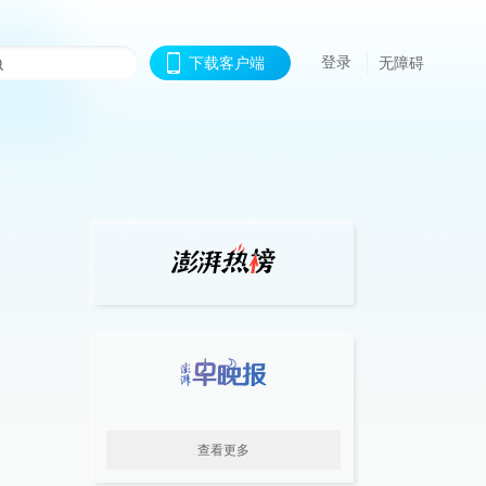
登录
下载客户端
无障碍
查看更多