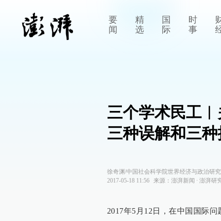
要
精
国
时
闻
选
际
事
三个学术民工︱
三种误解和三种
徐奇渊/中国社会科学院世界经济与政治研究
2017-05-18 11:56
来源：
澎湃新闻
∙
澎湃研
2017年5月12日，在中国国