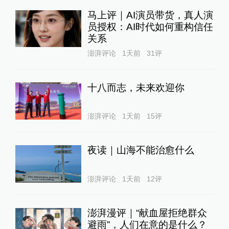
马上评｜AI演员带货，真人演
员授权：AI时代如何重构信任
关系
澎湃评论
1天前
31
评
十八而志，未来欢迎你
澎湃评论
1天前
15
评
夜读｜山海不能治愈什么
澎湃评论
1天前
12
评
澎湃漫评｜“献血屋拒绝群众
避雨”，人们在意的是什么？