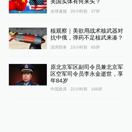
美国实体有何来头？
全球速报
20小时前
37
评
核观察｜美欲用战术核武器对
抗中俄，弹药不足核武来凑？
澎湃防务
10小时前
65
评
原北京军区副司令员兼北京军
区空军司令员李永金逝世，享
年84岁
中国政库
22小时前
166
评