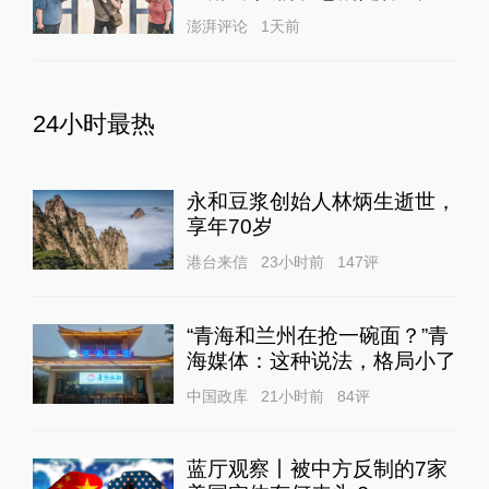
澎湃评论
1天前
24小时最热
永和豆浆创始人林炳生逝世，
享年70岁
港台来信
23小时前
147
评
“青海和兰州在抢一碗面？”青
海媒体：这种说法，格局小了
中国政库
21小时前
84
评
蓝厅观察丨被中方反制的7家