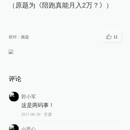
（原题为《陪跑真能月入2万？》）
校对：
施鋆
11
评论
郭小军
这是两码事！
2017-06-30
∙ 甘肃
小恶心