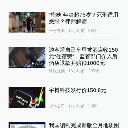
“梅姨”年龄超75岁？死刑适用
受限？律师解读
一号专案
14小时前
56
评
游客睡自己车里被酒店收150
元“住宿费”，监管部门介入后
酒店退款并赔偿1000元
00:19
锋线视频
15小时前
295
评
宇树科技发行价150.8元
10%公司
17小时前
53
评
我国编制完成新版全月地质图