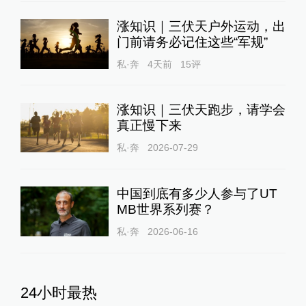
涨知识｜三伏天户外运动，出
门前请务必记住这些“军规”
私·奔
4天前
15
评
涨知识｜三伏天跑步，请学会
真正慢下来
私·奔
2026-07-29
中国到底有多少人参与了UT
MB世界系列赛？
私·奔
2026-06-16
24小时最热