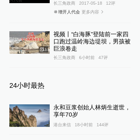
长三角政商
2017-05-18
12
评
更多内容
增开人代会
视频丨“白海豚”登陆前一家四
口跑过温岭海边堤坝，男孩被
巨浪卷走
1
长三角政商
6小时前
47
评
24小时最热
永和豆浆创始人林炳生逝世，
享年70岁
港台来信
18小时前
144
评