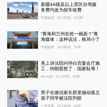
新疆4A级及以上景区自驾服
务费均改为按车收费
中国政库
20小时前
113
评
“青海和兰州在抢一碗面？”青
海媒体：这种说法，格局小了
中国政库
16小时前
75
评
美上诉法院叫停白宫宴会厅施
工，特朗普怒了：国家耻辱！
00:34
World湃
21小时前
53
评
男子在微信家长群里煽动孤立
孩子同学被法院判赔
一号专案
22小时前
40
评