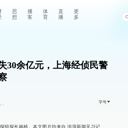
财
思
播
体
直
更
经
想
客
育
播
多
失30余亿元，上海经侦民警
察
字号
条
>
探组探长
林植。本文图片均来自 澎湃新闻见习记