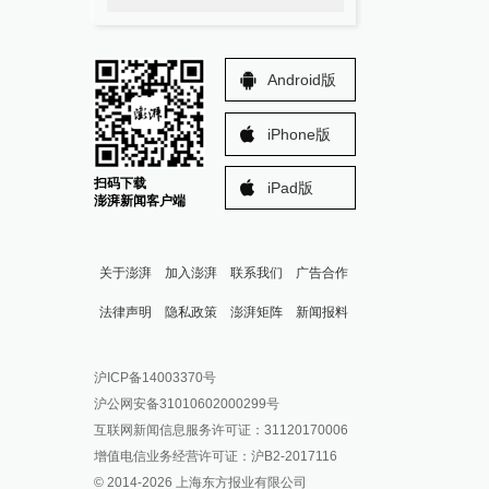
Android版
iPhone版
扫码下载
iPad版
澎湃新闻客户端
关于澎湃
加入澎湃
联系我们
广告合作
法律声明
隐私政策
澎湃矩阵
新闻报料
报料热线: 021-962866
澎湃新闻微博
沪ICP备14003370号
报料邮箱: news@thepaper.cn
澎湃新闻公众号
沪公网安备31010602000299号
澎湃新闻抖音号
互联网新闻信息服务许可证：31120170006
派生万物开放平台
增值电信业务经营许可证：沪B2-2017116
© 2014-
2026
上海东方报业有限公司
IP SHANGHAI