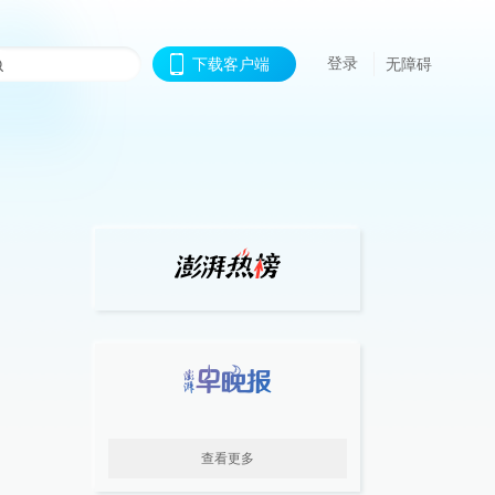
登录
下载客户端
无障碍
查看更多