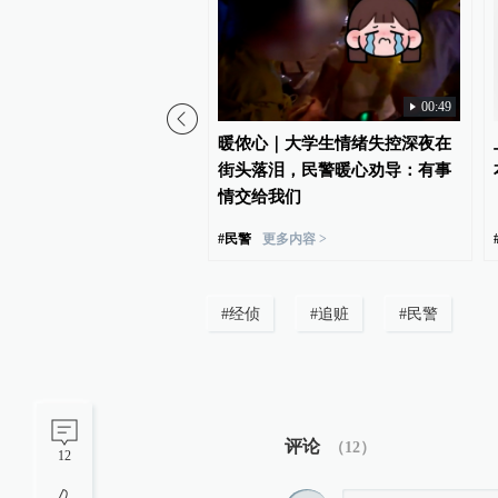
00:31
00:49
上遇车辆侧翻，民警扎破
暖侬心｜大学生情绪失控深夜在
囊救出被困司机
街头落泪，民警暖心劝导：有事
情交给我们
#
民警
更多内容 >
#
经侦
#
追赃
#
民警
评论
（
12
）
12