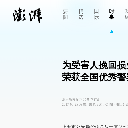
要
精
国
时
闻
选
际
事
为受害人挽回损
荣获全国优秀警
澎湃新闻见习记者 李佳蔚
2017-05-25 08:01
来源：
澎湃新闻
∙
浦江头
上海市公安局经侦总队一支队七