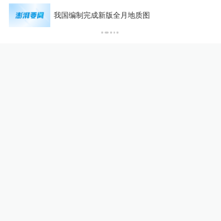
凤凰卫视原知名主持人沈蓓蓓
我国编制完成新版全月地质图
P
逝世，享年78岁
港台来信
6天前
海峡时评丨《给阿嬷的情书》
在台未映先热彰显两岸同胞情
感共鸣
港台来信
2026-07-30
24小时最热
马上评丨法院认为“老登”属年
龄贬损，这个词错在哪里？
澎湃评论
17小时前
106
评