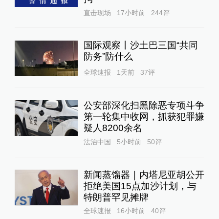
直击现场
17小时前
244
评
国际观察丨沙土巴三国“共同
防务”防什么
全球速报
1天前
37
评
公安部深化扫黑除恶专项斗争
第一轮集中收网，抓获犯罪嫌
疑人8200余名
法治中国
5小时前
50
评
新闻蒸馏器｜内塔尼亚胡公开
拒绝美国15点加沙计划，与
特朗普罕见摊牌
全球速报
16小时前
40
评