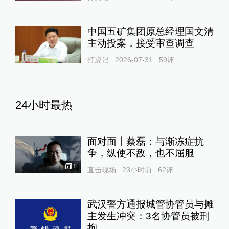
中国五矿集团原总经理国文清
主动投案，接受审查调查
打虎记
2026-07-31
59
评
24小时最热
面对面丨蔡磊：与渐冻症抗
争，纵使不敌，也不屈服
1
直击现场
23小时前
62
评
武汉警方通报城管协管员与摊
主发生冲突：3名协管员被刑
拘