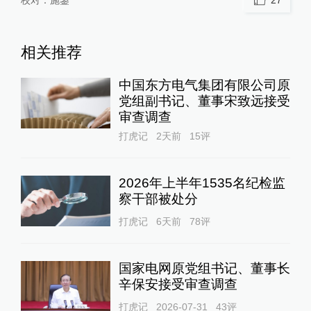
相关推荐
中国东方电气集团有限公司原
党组副书记、董事宋致远接受
审查调查
打虎记
2天前
15
评
2026年上半年1535名纪检监
察干部被处分
打虎记
6天前
78
评
国家电网原党组书记、董事长
辛保安接受审查调查
打虎记
2026-07-31
43
评