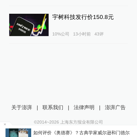
宇树科技发行价150.8元
10%公司
13小时前
43
评
关于澎湃
|
联系我们
|
法律声明
|
澎湃广告
©2014~
2026
上海东方报业有限公司
沪ICP证：沪B2-20170116 | 沪ICP备14003370号
公
如何评价《奥德赛》？古典学家威尔逊和门德尔