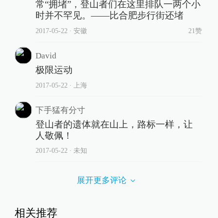
常“拥堵”，登山者们在这里排队一两个小
时并不罕见。——比合肥步行街还堵
2017-05-22
∙ 安徽
21赞
David
极限运动
2017-05-22
∙ 上海
下手猛有分寸
登山者的遗体就在山上，路标一样，让
人敬佩！
2017-05-22
∙ 未知
展开更多评论
相关推荐