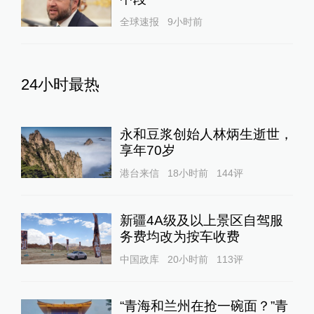
全球速报
9小时前
24小时最热
永和豆浆创始人林炳生逝世，
享年70岁
港台来信
18小时前
144
评
新疆4A级及以上景区自驾服
务费均改为按车收费
中国政库
20小时前
113
评
“青海和兰州在抢一碗面？”青