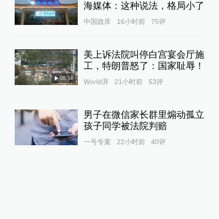
海媒体：这种说法，格局小了
中国政库
16小时前
75
评
美上诉法院叫停白宫宴会厅施
工，特朗普怒了：国家耻辱！
00:34
World湃
21小时前
53
评
男子在微信家长群里煽动孤立
孩子同学被法院判赔
一号专案
22小时前
40
评