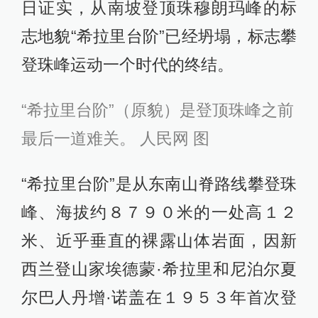
日证实，从南坡登顶珠穆朗玛峰的标
志地貌“希拉里台阶”已经坍塌，标志攀
登珠峰运动一个时代的终结。
“希拉里台阶”（原貌）是登顶珠峰之前
最后一道难关。 人民网 图
“希拉里台阶”是从东南山脊路线攀登珠
峰、海拔约８７９０米的一处高１２
米、近乎垂直的裸露山体岩面，因新
西兰登山家埃德蒙·希拉里和尼泊尔夏
尔巴人丹增·诺盖在１９５３年首次登