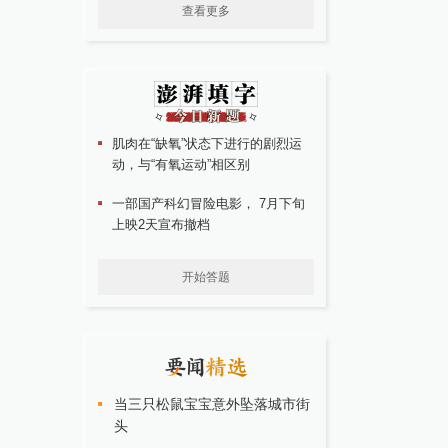
查看更多
肌肉在“缺氧”状态下进行的剧烈运
动，与“有氧运动”相区别
一部国产科幻冒险电影， 7月下旬
上映2天宣布撤档
开始答题
当三只松鼠宝宝意外坠落城市街
头