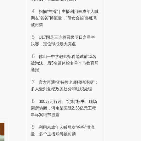
4
扫描“主播”｜主播利用未成年人喊
网友“爸爸”博流量，“母女合拍”多账号
被封禁
5
U17国足三连胜晋级明日之星半
决赛，定位球成最大亮点
6
佛山一中学教师招聘笔试前13名
被淘汰、后5名进体检名单？市教育局
通报
7
官方再通报“特教老师招聘违规”：
多人受到党纪政务处分和组织处理
8
300万元行贿、“定制”标书、现场
厕所协商，河南某医院2.33亿元工程
串标案细节披露
9
利用未成年人喊网友“爸爸”博流
量，多个主播账号被封禁