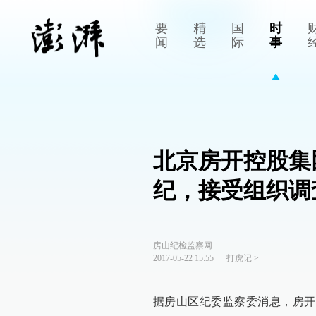
要
精
国
时
闻
选
际
事
北京房开控股集
纪，接受组织调
房山纪检监察网
2017-05-22 15:55
打虎记
>
据房山区纪委监察委消息，房开