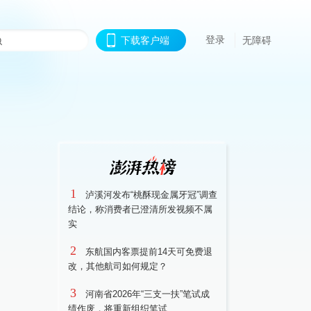
登录
下载客户端
无障碍
1
泸溪河发布“桃酥现金属牙冠”调查
结论，称消费者已澄清所发视频不属
实
2
东航国内客票提前14天可免费退
改，其他航司如何规定？
3
河南省2026年“三支一扶”笔试成
绩作废，将重新组织笔试