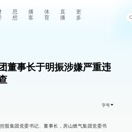
财
思
播
体
直
更
经
想
客
育
播
多
团董事长于明振涉嫌严重违
查
字号
控股集团党委书记、董事长，房山燃气集团党委书