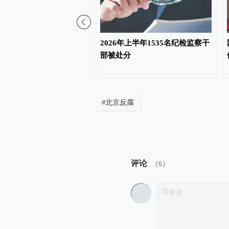
团原党委常委、纪委书
2026年上半年1535名纪检监察干
家监委原驻哈电集团监察
部被处分
宏勇被开除党籍
#
北京反腐
评论
（
6
）