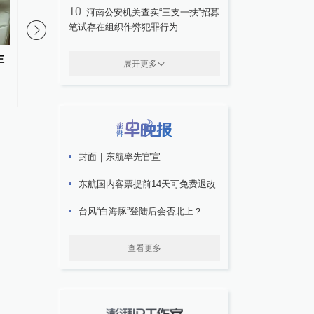
10
河南公安机关查实“三支一扶”招募
笔试存在组织作弊犯罪行为
主
今年6月全国查处违反中央八项规
哈电集团原党委常委、
展开更多
定精神问题34700起
记，国家监委原驻哈电
专员杨宏勇被开除党籍
封面｜东航率先官宣
东航国内客票提前14天可免费退改
台风“白海豚”登陆后会否北上？
查看更多