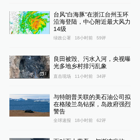
台风“白海豚”在浙江台州玉环
沿海登陆，中心附近最大风力
14级
绿政公署
18小时前
59
评
良田被毁、污水入河，央视曝
光多地乡村排污乱象
1
直击现场
11小时前
34
评
与特朗普关联的美石油公司拟
在格陵兰岛钻探，岛政府强烈
警告
全球速报
18小时前
62
评