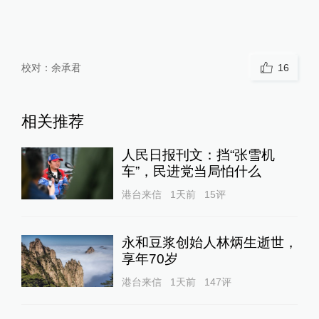
校对：
余承君
16
相关推荐
人民日报刊文：挡“张雪机
车”，民进党当局怕什么
港台来信
1天前
15
评
永和豆浆创始人林炳生逝世，
享年70岁
港台来信
1天前
147
评