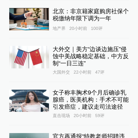
北京：非京籍家庭购房社保个
税缴纳年限下调为一年
地产界
20小时前
100
评
大外交｜美方“边谈边施压”侵
蚀中美战略稳定基础，中方反
制“一日三连”
大国外交
22小时前
47
评
女子称丰胸术9个月后确诊乳
腺癌，医美机构：手术不可能
引发癌症，建议走司法途径
直击现场
20小时前
59
评
官方再通报“特教老师招聘违