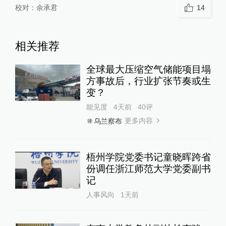
校对：
余承君
14
相关推荐
全球最大压缩空气储能项目塌
方事故后，行业扩张节奏或生
变？
能见度
4天前
40
评
更多内容
乌兰察布
梧州学院党委书记童晓晖跨省
份调任浙江师范大学党委副书
记
人事风向
1天前