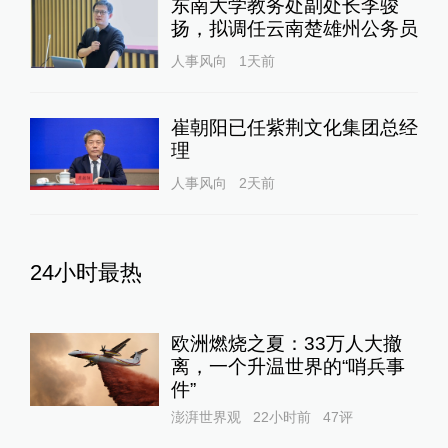
东南大学教务处副处长李骏
扬，拟调任云南楚雄州公务员
人事风向
1天前
崔朝阳已任紫荆文化集团总经
理
人事风向
2天前
24小时最热
欧洲燃烧之夏：33万人大撤
离，一个升温世界的“哨兵事
件”
澎湃世界观
22小时前
47
评