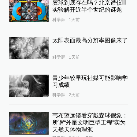
胶球到底存在吗？北京谱仪Ⅲ
实验解开近半个世纪的谜题
科学湃
1天前
太阳表面最高分辨率图像来了
科学湃
1天前
青少年较早玩社媒可能影响学
习成绩
科学湃
2天前
韦布望远镜看穿戴森球假象：
所谓“外星文明巨型工程”实为
天然天体物理源