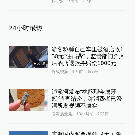
科学湃
3天前
47
评
24小时最热
游客称睡自己车里被酒店收1
50元“住宿费”，监管部门介入
后酒店退款并赔偿1000元
00:19
锋线视频
1天前
357
评
泸溪河发布“桃酥现金属牙
冠”调查结论，称消费者已澄
清所发视频不属实
澎湃质量观
10小时前
263
评
东航国内客票提前14天可免