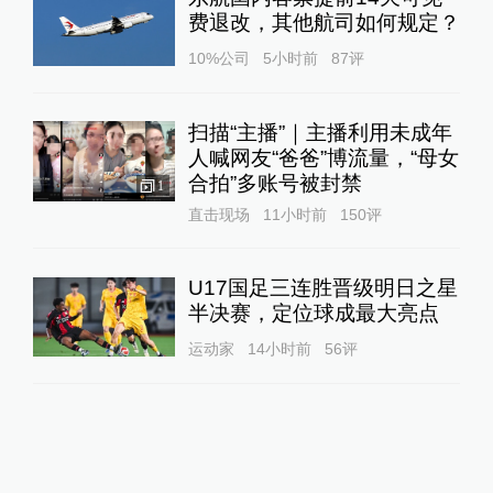
费退改，其他航司如何规定？
10%公司
5小时前
87
评
扫描“主播”｜主播利用未成年
人喊网友“爸爸”博流量，“母女
合拍”多账号被封禁
1
直击现场
11小时前
150
评
U17国足三连胜晋级明日之星
半决赛，定位球成最大亮点
运动家
14小时前
56
评