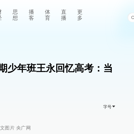
财
思
播
体
直
更
经
想
客
育
播
多
期少年班王永回忆高考：当
字号
文图片 央广网