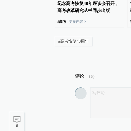
026年“三支一扶”笔试成
纪念高考恢复40年座谈会召开，
，将重新组织笔试
高考改革研究丛书同步出版
#
高考
更多内容 >
#
高考恢复40周年
评论
（
6
）
6