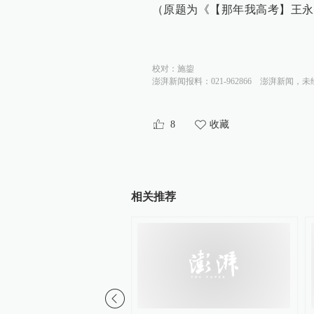
（原题为《【那年我高考】王永
校对：
施鋆
澎湃新闻报料：021-962866
澎湃新闻，未
8
收藏
相关推荐