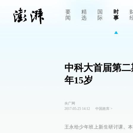
要
精
国
时
闻
选
际
事
中科大首届第二
年15岁
央广网
2017-05-25 14:12
中国政库
>
王永给少年班上新生研讨课。本