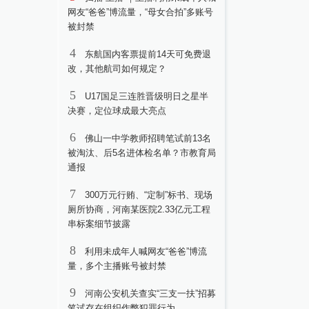
网友“爸爸”博流量，“母女合拍”多账号
被封禁
4
东航国内客票提前14天可免费退
改，其他航司如何规定？
5
U17国足三连胜晋级明日之星半
决赛，定位球成最大亮点
6
佛山一中学教师招聘笔试前13名
被淘汰、后5名进体检名单？市教育局
通报
7
300万元行贿、“定制”标书、现场
厕所协商，河南某医院2.33亿元工程
串标案细节披露
8
利用未成年人喊网友“爸爸”博流
量，多个主播账号被封禁
9
河南公安机关查实“三支一扶”招募
笔试存在组织作弊犯罪行为