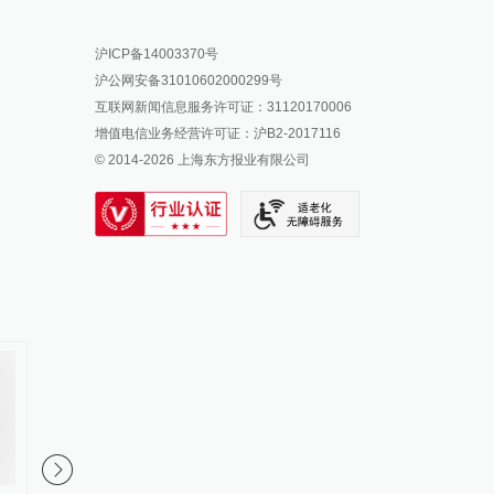
报料热线: 021-962866
澎湃新闻微博
沪ICP备14003370号
报料邮箱: news@thepaper.cn
澎湃新闻公众号
沪公网安备31010602000299号
澎湃新闻抖音号
互联网新闻信息服务许可证：31120170006
派生万物开放平台
增值电信业务经营许可证：沪B2-2017116
© 2014-
2026
上海东方报业有限公司
IP SHANGHAI
SIXTH TONE