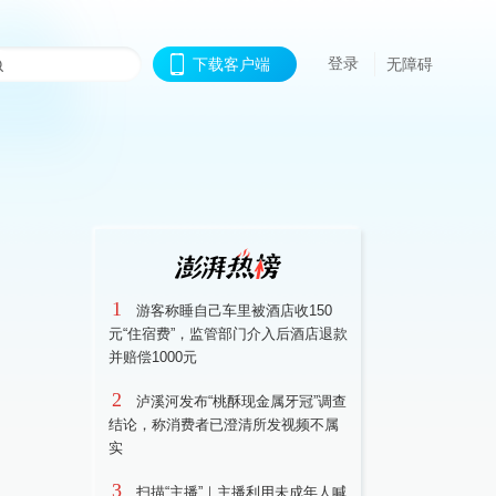
登录
下载客户端
无障碍
1
游客称睡自己车里被酒店收150
元“住宿费”，监管部门介入后酒店退款
并赔偿1000元
2
泸溪河发布“桃酥现金属牙冠”调查
结论，称消费者已澄清所发视频不属
实
3
扫描“主播”｜主播利用未成年人喊