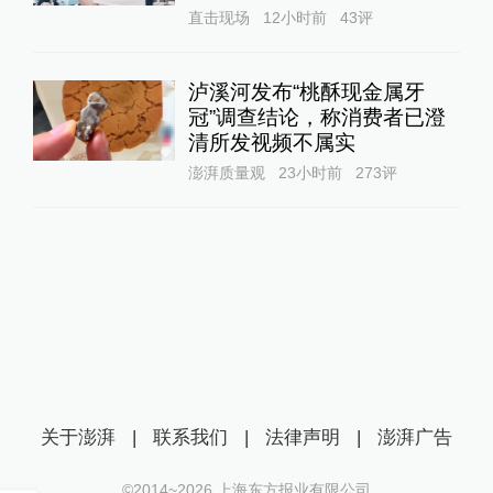
直击现场
12小时前
43
评
泸溪河发布“桃酥现金属牙
冠”调查结论，称消费者已澄
清所发视频不属实
澎湃质量观
23小时前
273
评
关于澎湃
|
联系我们
|
法律声明
|
澎湃广告
©2014~
2026
上海东方报业有限公司