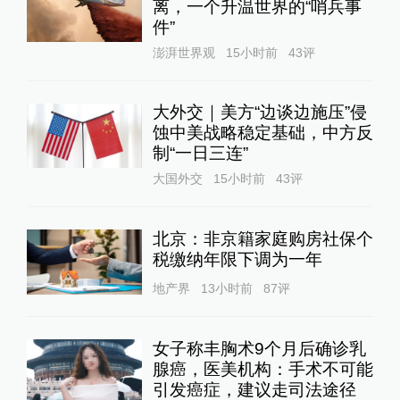
离，一个升温世界的“哨兵事
件”
澎湃世界观
15小时前
43
评
大外交｜美方“边谈边施压”侵
蚀中美战略稳定基础，中方反
制“一日三连”
大国外交
15小时前
43
评
北京：非京籍家庭购房社保个
税缴纳年限下调为一年
地产界
13小时前
87
评
女子称丰胸术9个月后确诊乳
腺癌，医美机构：手术不可能
引发癌症，建议走司法途径