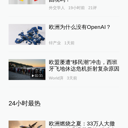
外交学人
19小时前
21
评
欧洲为什么没有OpenAI？
锌产业
1天前
欧盟屡遭“移民潮”冲击，西班
牙飞地休达危机折射复杂原因
02:55
World湃
3天前
24小时最热
欧洲燃烧之夏：33万人大撤