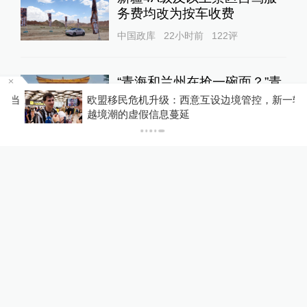
务费均改为按车收费
中国政库
22小时前
122
评
“青海和兰州在抢一碗面？”青
海媒体：这种说法，格局小了
当
欧盟移民危机升级：西意互设边境管控，新一轮
越境潮的虚假信息蔓延
中国政库
18小时前
78
评
蓝厅观察丨被中方反制的7家
美国实体有何来头？
全球速报
17小时前
34
评
美上诉法院叫停白宫宴会厅施
工，特朗普怒了：国家耻辱！
00:34
World湃
23小时前
56
评