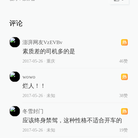
评论
澎湃网友VzEVBv
素质差的司机多的是
2017-05-26
∙ 重庆
46赞
wowo
烂人！！
2017-05-26
∙ 未知
38赞
冬雪封门
应该终身禁驾，这种性格不适合开车的
2017-05-26
∙ 未知
19赞