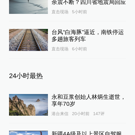
余震不断？四川省地震局回应
直击现场
5小时前
台风“白海豚”逼近，南铁停运
多趟旅客列车
直击现场
6小时前
24小时最热
永和豆浆创始人林炳生逝世，
享年70岁
港台来信
20小时前
147
评
新疆4A级及以上景区自驾服