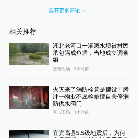
展开更多评论
相关推荐
湖北老河口一灌溉水坝被村民
承包隔成鱼塘，当地成立调查
组
直击现场
2小时前
火灾来了消防栓竟是摆设！腾
冲一物业不愿检修擅自关停消
防供水阀门
直击现场
4小时前
宜宾高县5.5级地震后，为何