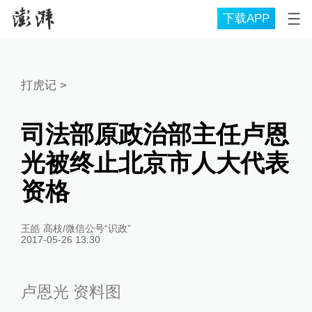
下载APP
打虎记
>
司法部原政治部主任卢恩
光被终止北京市人大代表
资格
王皓 高枝/微信公号“识政”
2017-05-26 13:30
卢恩光 资料图