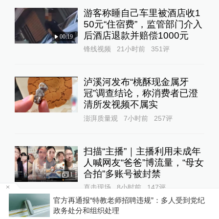
游客称睡自己车里被酒店收1
50元“住宿费”，监管部门介入
后酒店退款并赔偿1000元
00:19
锋线视频
21小时前
351
评
泸溪河发布“桃酥现金属牙
冠”调查结论，称消费者已澄
清所发视频不属实
澎湃质量观
7小时前
257
评
扫描“主播”｜主播利用未成年
人喊网友“爸爸”博流量，“母女
合拍”多账号被封禁
1
直击现场
8小时前
147
评
官方再通报“特教老师招聘违规”：多人受到党纪
，
政务处分和组织处理