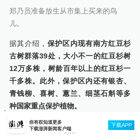
郑乃员准备放生从市集上买来的鸟
儿。
据其介绍，
保护区内现有南方红豆杉
古树群落39处，大小不一的红豆杉树
12万多株，树龄百年以上的红豆杉一
千多株。此外，保护区内还有银杏、
青钱柳、喜树、蕙兰、细茎石斛等多
种国家重点保护植物。
合
你有权知道更多
郑乃员仍然奔走在路上，按他的愿
下载APP
下载澎湃新闻客户端
景，省级自然保护区一旦获批，离他