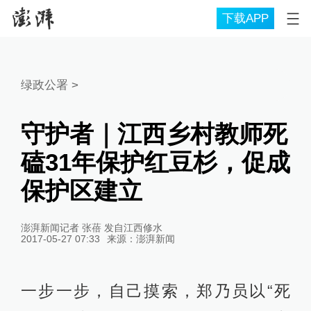
下载APP
绿政公署
>
守护者｜江西乡村教师死
磕31年保护红豆杉，促成
保护区建立
澎湃新闻记者 张蓓 发自江西修水
2017-05-27 07:33
来源：
澎湃新闻
一步一步，自己摸索，郑乃员以“死