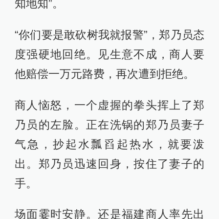
知地知”。
“你们要是敢砍树我就报警”，郑乃员态
度强硬地回绝。见生意不成，商人要
他赔偿一万元路费，再次遭到拒绝。
商人恼怒，一个虚握的拳头挥上了郑
乃员的左脸。正在洗锅的郑乃员妻子
气急，抄起水瓢舀起热水，就要泼
出。郑乃员迅速回身，按住了妻子的
手。
场面霎时安静。还是福建商人率先出