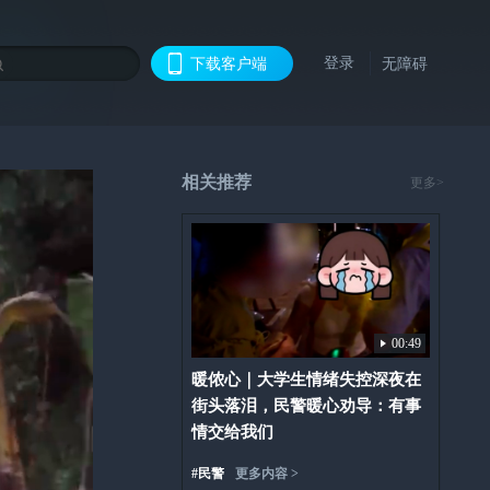
登录
下载客户端
无障碍
相关推荐
更多>
00:49
暖侬心｜大学生情绪失控深夜在
街头落泪，民警暖心劝导：有事
情交给我们
#
民警
更多内容 >