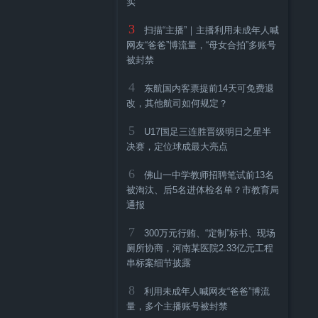
实
3
扫描“主播”｜主播利用未成年人喊
网友“爸爸”博流量，“母女合拍”多账号
被封禁
4
东航国内客票提前14天可免费退
改，其他航司如何规定？
5
U17国足三连胜晋级明日之星半
决赛，定位球成最大亮点
6
佛山一中学教师招聘笔试前13名
被淘汰、后5名进体检名单？市教育局
通报
7
300万元行贿、“定制”标书、现场
厕所协商，河南某医院2.33亿元工程
串标案细节披露
8
利用未成年人喊网友“爸爸”博流
量，多个主播账号被封禁