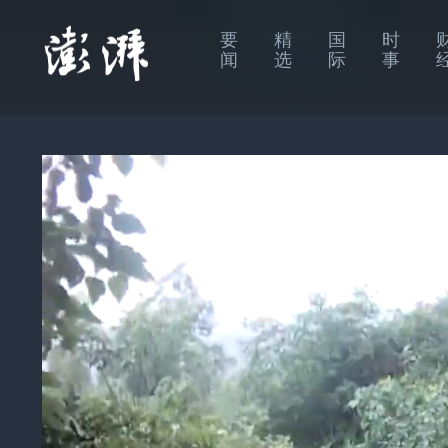
要
精
国
时
闻
选
际
事