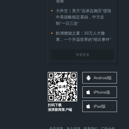
遇难
大外交｜美方“边谈边施压”侵蚀
中美战略稳定基础，中方反
制“一日三连”
欧洲燃烧之夏：33万人大撤
离，一个升温世界的“哨兵事件”
查看更多
Android版
iPhone版
扫码下载
iPad版
澎湃新闻客户端
关于澎湃
加入澎湃
联系我们
广告合作