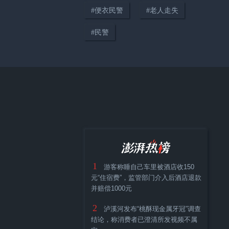
#
便衣民警
#
老人走失
#
民警
00:31
探亲路上遇车辆侧翻，民警扎破
安全气囊救出被困司机
1
游客称睡自己车里被酒店收150
元“住宿费”，监管部门介入后酒店退款
00:27
并赔偿1000元
湖北孝感一男子中暑后直奔派出
2
泸溪河发布“桃酥现金属牙冠”调查
所求助，民警水、药、电风扇全
结论，称消费者已澄清所发视频不属
套安排