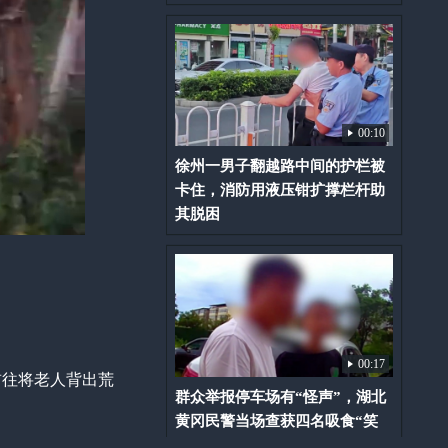
00:10
徐州一男子翻越路中间的护栏被
卡住，消防用液压钳扩撑栏杆助
其脱困
00:17
前往将老人背出荒
群众举报停车场有“怪声”，湖北
黄冈民警当场查获四名吸食“笑
气”人员