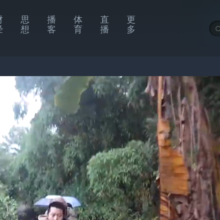
财
思
播
体
直
更
经
想
客
育
播
多