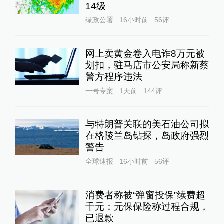
14级
绿政公署
16小时前
56
评
网上卖黄金卷入电诈8万元被
划扣，驻马店市公安局称新蔡
警方程序违法
一号专案
1天前
144
评
与特朗普关联的美石油公司拟
在格陵兰岛钻探，岛政府强烈
警告
全球速报
16小时前
56
评
消费者称被“弹窗投保”续费超
千元：元保保险称过程合规，
已退款