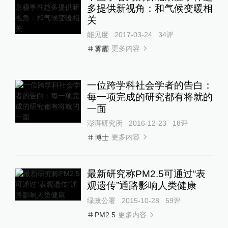
多提供新视角：和气候变暖相
关
能见度
2017-03-24
34
评
更多内容
雾霾
一位跨学科社会学者的告白：
每一项完成的研究都有将就的
一面
澎湃研究所
2016-12-23
18
评
更多内容
博士
最新研究称PM2.5可通过“表
观遗传”通路影响人类健康
绿政公署
2015-10-28
59
评
更多内容
PM2.5