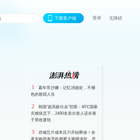
登录
下载客户端
无障碍
1
暮年常沙娜：记忆消逝处，不褪
色的敦煌人生
2
韩国“超高龄社会”切面：40℃国家
灾难状态下，2400名首尔老人还在巷
子里收废纸
3
存储芯片成本压力开始释放！余
承东称所有手机都要大规模涨价，否