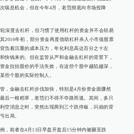
次喘息机会，但在今年4月，老范彻底向市场投降
了一轮深度去杠杆，但习惯了使用杠杆的资金并不会轻易
其2016年初，部分资金再度借助杠杆杀入小市值股票
背负着沉重的成本压力，年化利息高达百分之十左
和快钱来的。但在监管从严和金融去杠杆的背景下，
资金拉抬股价的手法失效，在这些个股中越陷越深，
某些个股的实际控制人。
管，金融去杠杆步伐加快，特别是4月份资金面骤然
最后一根稻草，老范们不得不夺路而逃。其间，多只
利空消息之时，突然出现两到三个跌停板，闪崩的背
亏出局。
例，前者在4月13日早盘开盘后15分钟内被砸至跌