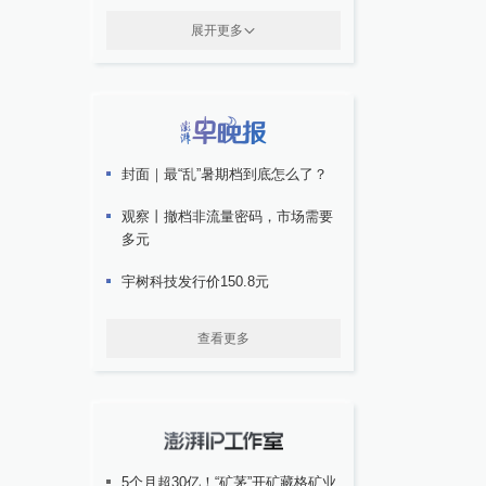
展开更多
封面｜最“乱”暑期档到底怎么了？
观察丨撤档非流量密码，市场需要
多元
宇树科技发行价150.8元
查看更多
5个月超30亿！“矿茅”开矿藏格矿业