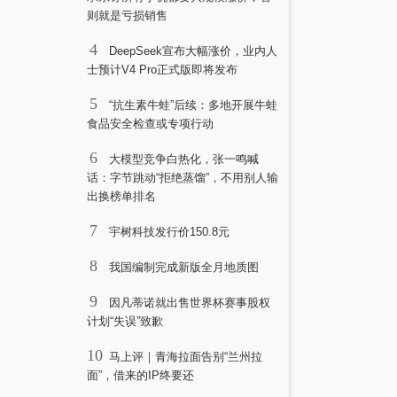
则就是亏损销售
4
DeepSeek宣布大幅涨价，业内人
士预计V4 Pro正式版即将发布
5
“抗生素牛蛙”后续：多地开展牛蛙
食品安全检查或专项行动
6
大模型竞争白热化，张一鸣喊
话：字节跳动“拒绝蒸馏”，不用别人输
出换榜单排名
7
宇树科技发行价150.8元
8
我国编制完成新版全月地质图
9
因凡蒂诺就出售世界杯赛事股权
计划“失误”致歉
10
马上评｜青海拉面告别“兰州拉
面”，借来的IP终要还