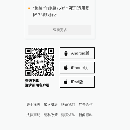
“梅姨”年龄超75岁？死刑适用受
限？律师解读
查看更多
Android版
iPhone版
扫码下载
iPad版
澎湃新闻客户端
关于澎湃
加入澎湃
联系我们
广告合作
法律声明
隐私政策
澎湃矩阵
新闻报料
报料热线: 021-962866
澎湃新闻微博