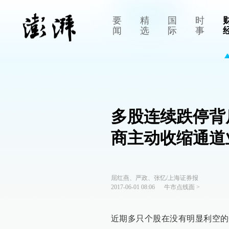
要
精
国
时
闻
选
际
事
多股连续跌停背
商主动收缩通道
屈红燕、严政、张忆/上海证券报
2017-06-01 08:06
牛市点线面
>
近期多只个股在没有明显利空的