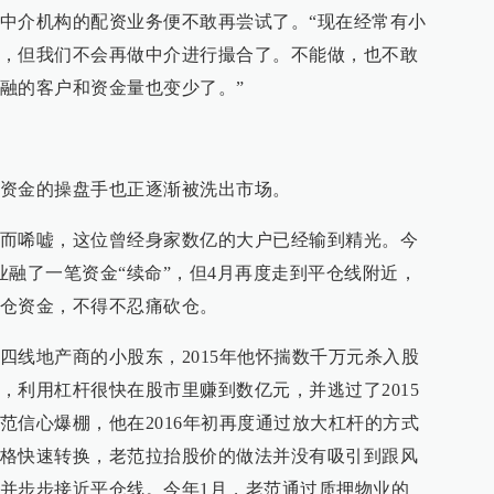
中介机构的配资业务便不敢再尝试了。“现在经常有小
，但我们不会再做中介进行撮合了。不能做，也不敢
融的客户和资金量也变少了。”
资金的操盘手也正逐渐被洗出市场。
而唏嘘，这位曾经身家数亿的大户已经输到精光。今
业融了一笔资金“续命”，但4月再度走到平仓线附近，
仓资金，不得不忍痛砍仓。
四线地产商的小股东，2015年他怀揣数千万元杀入股
，利用杠杆很快在股市里赚到数亿元，并逃过了2015
范信心爆棚，他在2016年初再度通过放大杠杆的方式
格快速转换，老范拉抬股价的做法并没有吸引到跟风
并步步接近平仓线。今年1月，老范通过质押物业的