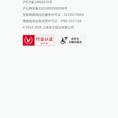
沪ICP备14003370号
报料邮箱: news@thepaper.cn
澎湃新闻公众号
沪公网安备31010602000299号
澎湃新闻抖音号
互联网新闻信息服务许可证：31120170006
派生万物开放平台
增值电信业务经营许可证：沪B2-2017116
© 2014-
2026
上海东方报业有限公司
IP SHANGHAI
SIXTH TONE