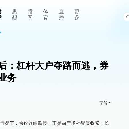
财
思
播
体
直
更
经
想
客
育
播
多
后：杠杆大户夺路而逃，券
业务
字号
情况下，快速连续跌停，正是由于场外配资收紧，长