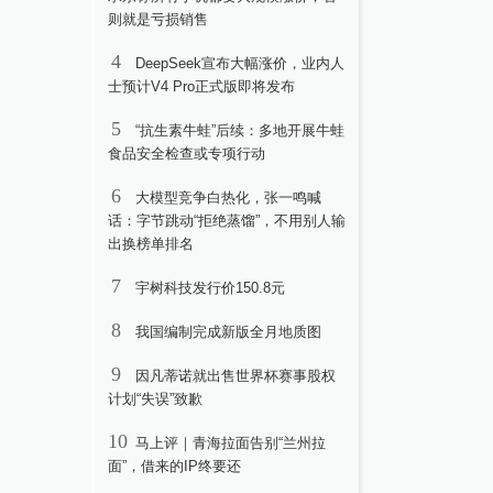
则就是亏损销售
4
DeepSeek宣布大幅涨价，业内人
士预计V4 Pro正式版即将发布
5
“抗生素牛蛙”后续：多地开展牛蛙
食品安全检查或专项行动
6
大模型竞争白热化，张一鸣喊
话：字节跳动“拒绝蒸馏”，不用别人输
出换榜单排名
7
宇树科技发行价150.8元
8
我国编制完成新版全月地质图
9
因凡蒂诺就出售世界杯赛事股权
计划“失误”致歉
10
马上评｜青海拉面告别“兰州拉
面”，借来的IP终要还