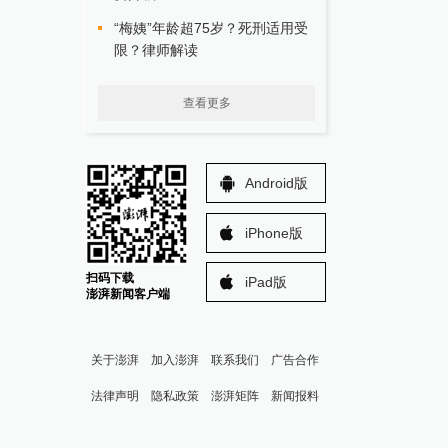
“梅姨”年龄超75岁？死刑适用受
限？律师解读
查看更多
Android版
iPhone版
扫码下载
iPad版
澎湃新闻客户端
关于澎湃
加入澎湃
联系我们
广告合作
法律声明
隐私政策
澎湃矩阵
新闻报料
报料热线: 021-962866
澎湃新闻微博