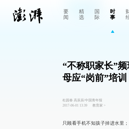
要
精
国
时
闻
选
际
事
“不称职家长”
母应“岗前”培训
杜园春 高辰辰/中国青年报
2017-06-01 13:39
教育家
>
只顾看手机不知孩子掉进水里；