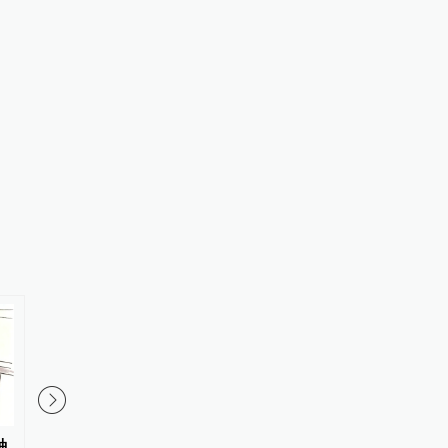
种
金华市委常委、统战部部长胡敏
奥运冠军陆春龙挂职担