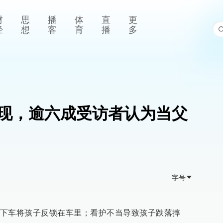
财
思
播
体
直
更
经
想
客
育
播
多
频现，逾六成受访者认为当父
字号
下车将孩子反锁在车里；看护不当导致孩子跌落摔