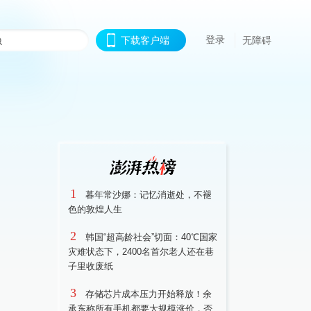
登录
下载客户端
无障碍
1
暮年常沙娜：记忆消逝处，不褪
色的敦煌人生
2
韩国“超高龄社会”切面：40℃国家
灾难状态下，2400名首尔老人还在巷
子里收废纸
3
存储芯片成本压力开始释放！余
承东称所有手机都要大规模涨价，否