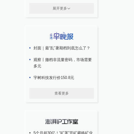
展开更多
封面｜最“乱”暑期档到底怎么了？
观察丨撤档非流量密码，市场需要
多元
宇树科技发行价150.8元
查看更多
5个月超30亿！“矿茅”开矿藏格矿业