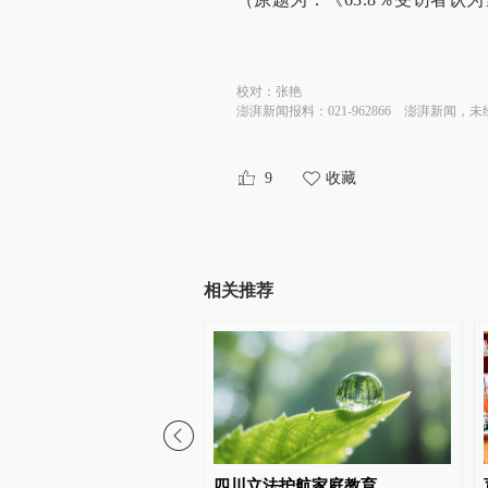
校对：
张艳
澎湃新闻报料：021-962866
澎湃新闻，未
9
收藏
相关推荐
军陆春龙挂职担任苏州大
四川立法护航家庭教育