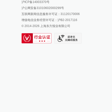
沪ICP备14003370号
报料邮箱: news@thepaper.cn
澎湃新闻公众号
沪公网安备31010602000299号
澎湃新闻抖音号
互联网新闻信息服务许可证：31120170006
派生万物开放平台
增值电信业务经营许可证：沪B2-2017116
© 2014-
2026
上海东方报业有限公司
IP SHANGHAI
SIXTH TONE