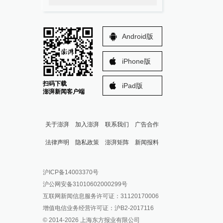
Android版
iPhone版
扫码下载
iPad版
澎湃新闻客户端
关于澎湃
加入澎湃
联系我们
广告合作
法律声明
隐私政策
澎湃矩阵
新闻报料
报料热线: 021-962866
澎湃新闻微博
沪ICP备14003370号
报料邮箱: news@thepaper.cn
澎湃新闻公众号
沪公网安备31010602000299号
澎湃新闻抖音号
互联网新闻信息服务许可证：31120170006
派生万物开放平台
增值电信业务经营许可证：沪B2-2017116
© 2014-
2026
上海东方报业有限公司
IP SHANGHAI