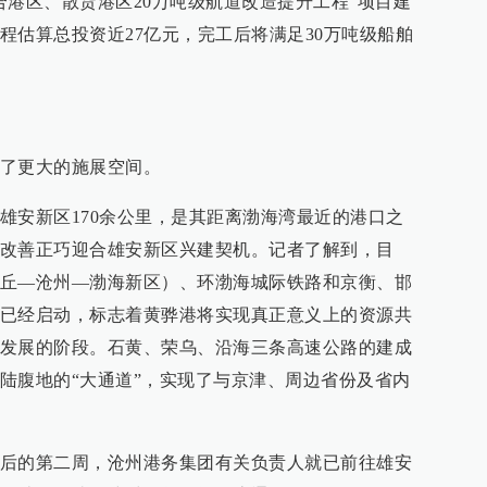
合港区、散货港区20万吨级航道改造提升工程”项目建
程估算总投资近27亿元，完工后将满足30万吨级船舶
了更大的施展空间。
雄安新区170余公里，是其距离渤海湾最近的港口之
改善正巧迎合雄安新区兴建契机。记者了解到，目
丘—沧州—渤海新区）、环渤海城际铁路和京衡、邯
已经启动，标志着黄骅港将实现真正意义上的资源共
发展的阶段。石黄、荣乌、沿海三条高速公路的建成
陆腹地的“大通道”，实现了与京津、周边省份及省内
后的第二周，沧州港务集团有关负责人就已前往雄安