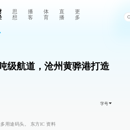
财
思
播
体
直
更
经
想
客
育
播
多
0万吨级航道，沧州黄骅港打造
字号
区多用途码头。 东方IC 资料