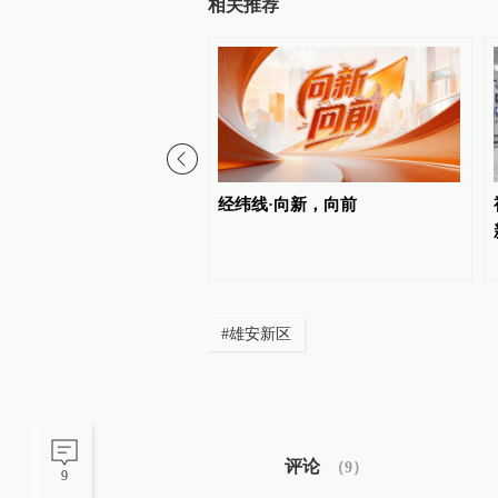
相关推荐
新”“向优”读懂中国经济韧
经纬线·向新，向前
#
雄安新区
评论
（
9
）
9