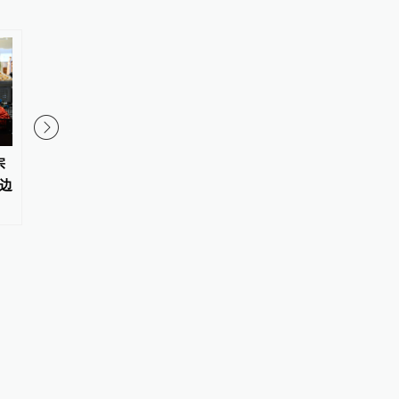
宗
3700余项创新成果将亮相第十二
从“向新”“向优”读懂
边
届国际发明展览会
性活力