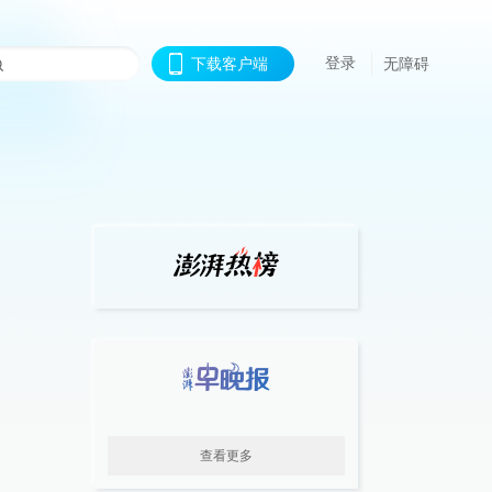
登录
下载客户端
无障碍
查看更多