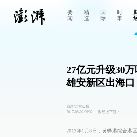
要
精
国
时
闻
选
际
事
27亿元升级3
雄安新区出海口
郭涛/北京日报
2017-06-02 09:32
财经上下游
>
2013年1月8日，黄骅港综合港