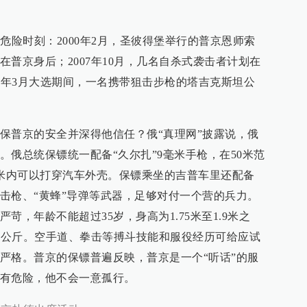
危险时刻：2000年2月，圣彼得堡举行的普京恩师索
普京身后；2007年10月，几名自杀式袭击者计划在
08年3月大选期间，一名携带狙击步枪的塔吉克斯坦公
保普京的安全并深得他信任？俄“真理网”披露说，俄
。俄总统保镖统一配备“久尔扎”9毫米手枪，在50米范
0米内可以打穿汽车外壳。保镖乘坐的吉普车里还配备
击枪、“黄蜂”导弹等武器，足够对付一个营的兵力。
苛，年龄不能超过35岁，身高为1.75米至1.9米之
90公斤。空手道、拳击等搏斗技能和服役经历可给应试
严格。普京的保镖普遍反映，普京是一个“听话”的服
有危险，他不会一意孤行。