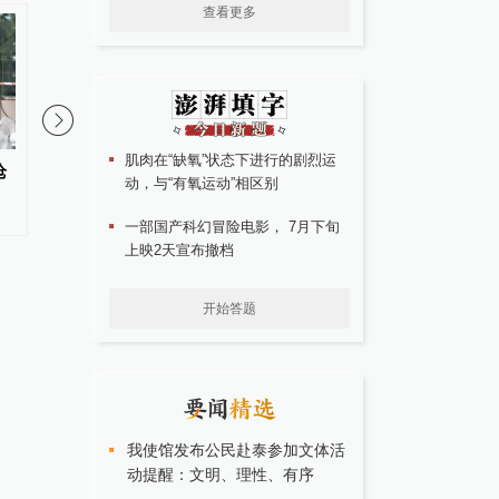
查看更多
肌肉在“缺氧”状态下进行的剧烈运
枪
哥伦比亚新任总统德拉埃斯普列
伊朗总统：伊方未在涉
动，与“有氧运动”相区别
亚宣誓就职
录的谈判中作任何让步
一部国产科幻冒险电影， 7月下旬
上映2天宣布撤档
开始答题
我使馆发布公民赴泰参加文体活
动提醒：文明、理性、有序