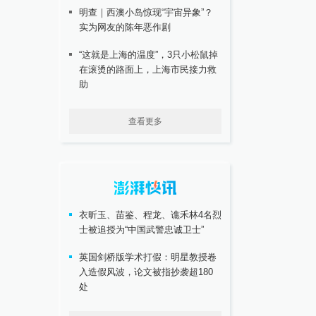
明查｜西澳小岛惊现“宇宙异象”？
实为网友的陈年恶作剧
“这就是上海的温度”，3只小松鼠掉
在滚烫的路面上，上海市民接力救
助
查看更多
衣昕玉、苗鉴、程龙、谯禾林4名烈
士被追授为“中国武警忠诚卫士”
英国剑桥版学术打假：明星教授卷
入造假风波，论文被指抄袭超180
处