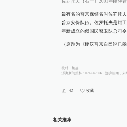
佐罗托夫（右一）2001年陪伴
最有名的普京保镖名叫佐罗托夫
普京安保队伍。佐罗托夫是钳工
年新成立的俄国民警卫队总司令
（原题为《硬汉普京自己说已躲
校对：
施鋆
澎湃新闻报料：021-962866
澎湃新闻，未
42
收藏
相关推荐