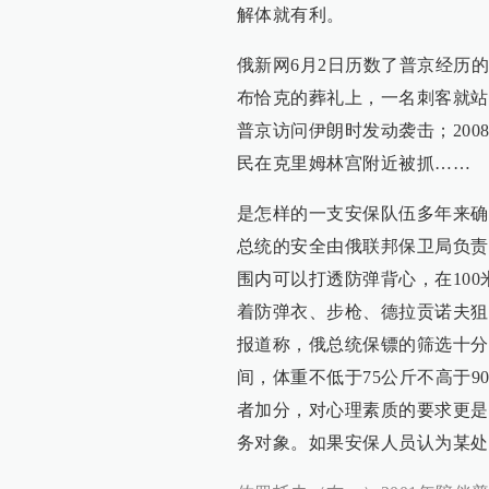
解体就有利。
俄新网6月2日历数了普京经历的
布恰克的葬礼上，一名刺客就站在
普京访问伊朗时发动袭击；20
民在克里姆林宫附近被抓……
是怎样的一支安保队伍多年来确
总统的安全由俄联邦保卫局负责
围内可以打透防弹背心，在10
着防弹衣、步枪、德拉贡诺夫狙
报道称，俄总统保镖的筛选十分严
间，体重不低于75公斤不高于
者加分，对心理素质的要求更是
务对象。如果安保人员认为某处