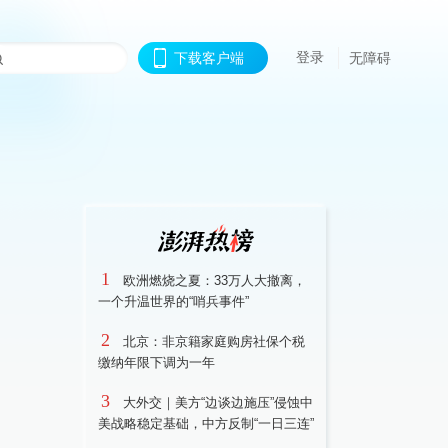
登录
下载客户端
无障碍
1
欧洲燃烧之夏：33万人大撤离，
一个升温世界的“哨兵事件”
2
北京：非京籍家庭购房社保个税
缴纳年限下调为一年
3
大外交｜美方“边谈边施压”侵蚀中
美战略稳定基础，中方反制“一日三连”