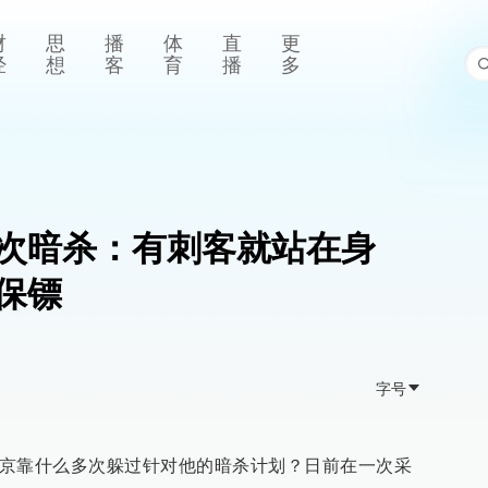
财
思
播
体
直
更
经
想
客
育
播
多
次暗杀：有刺客就站在身
保镖
字号
”普京靠什么多次躲过针对他的暗杀计划？日前在一次采