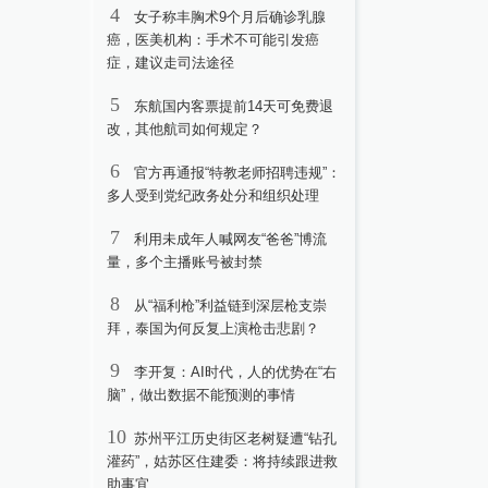
4
女子称丰胸术9个月后确诊乳腺
癌，医美机构：手术不可能引发癌
症，建议走司法途径
5
东航国内客票提前14天可免费退
改，其他航司如何规定？
6
官方再通报“特教老师招聘违规”：
多人受到党纪政务处分和组织处理
7
利用未成年人喊网友“爸爸”博流
量，多个主播账号被封禁
8
从“福利枪”利益链到深层枪支崇
拜，泰国为何反复上演枪击悲剧？
9
李开复：AI时代，人的优势在“右
脑”，做出数据不能预测的事情
10
苏州平江历史街区老树疑遭“钻孔
灌药”，姑苏区住建委：将持续跟进救
助事宜