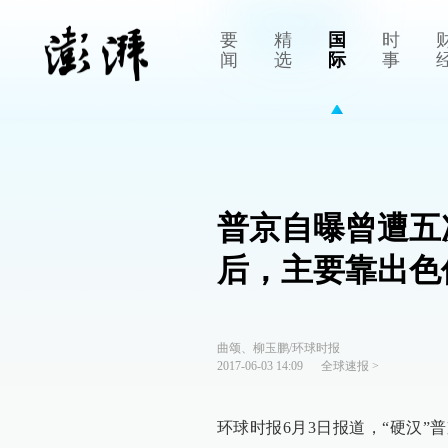
要
精
国
时
闻
选
际
事
普京自曝曾遭五
后，主要靠出色
曲颂、柳玉鹏/环球时报
2017-06-03 14:09
全球速报
>
环球时报6月3日报道，“硬汉