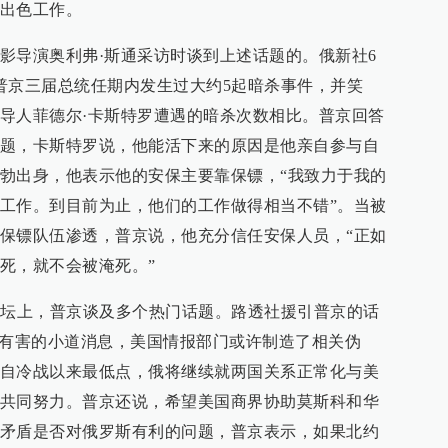
出色工作。
影导演奥利弗·斯通采访时谈到上述话题的。俄新社6
普京三届总统任期内发生过大约5起暗杀事件，并笑
导人菲德尔·卡斯特罗遭遇的暗杀次数相比。普京回答
题，卡斯特罗说，他能活下来的原因是他亲自参与自
勃出身，他表示他的安保主要靠保镖，“我致力于我的
工作。到目前为止，他们的工作做得相当不错”。当被
保镖队伍渗透，普京说，他充分信任安保人员，“正如
死，就不会被淹死。”
论坛上，普京谈及多个热门话题。路透社援引普京的话
是有害的小道消息，美国情报部门或许制造了相关伪
自冷战以来最低点，俄将继续就两国关系正常化与美
共同努力。普京还说，希望美国商界协助莫斯科和华
矛盾是否对俄罗斯有利的问题，普京表示，如果北约