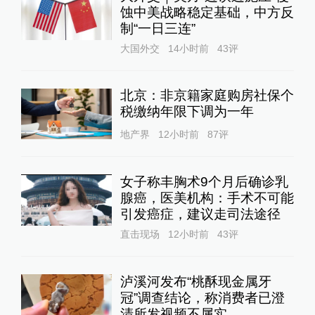
蚀中美战略稳定基础，中方反
制“一日三连”
大国外交
14小时前
43
评
北京：非京籍家庭购房社保个
税缴纳年限下调为一年
地产界
12小时前
87
评
女子称丰胸术9个月后确诊乳
腺癌，医美机构：手术不可能
引发癌症，建议走司法途径
直击现场
12小时前
43
评
泸溪河发布“桃酥现金属牙
冠”调查结论，称消费者已澄
清所发视频不属实