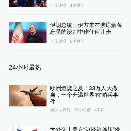
全球速报
4小时前
伊朗总统：伊方未在涉谅解备
忘录的谈判中作任何让步
全球速报
6小时前
24小时最热
欧洲燃烧之夏：33万人大撤
离，一个升温世界的“哨兵事
件”
澎湃世界观
15小时前
43
评
大外交｜美方“边谈边施压”侵