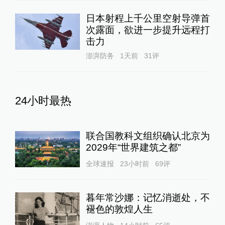
日本射程上千公里空射导弹首
次露面，欲进一步提升远程打
击力
澎湃防务
1天前
31
评
24小时最热
联合国教科文组织确认北京为
2029年“世界建筑之都”
全球速报
23小时前
69
评
暮年常沙娜：记忆消逝处，不
褪色的敦煌人生