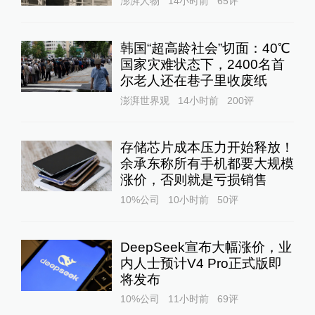
澎湃人物
14小时前
65
评
韩国“超高龄社会”切面：40℃
国家灾难状态下，2400名首
尔老人还在巷子里收废纸
澎湃世界观
14小时前
200
评
存储芯片成本压力开始释放！
余承东称所有手机都要大规模
涨价，否则就是亏损销售
10%公司
10小时前
50
评
DeepSeek宣布大幅涨价，业
内人士预计V4 Pro正式版即
将发布
10%公司
11小时前
69
评