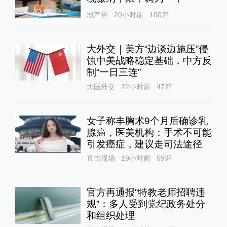
地产界
20小时前
100
评
大外交｜美方“边谈边施压”侵
蚀中美战略稳定基础，中方反
制“一日三连”
大国外交
22小时前
47
评
女子称丰胸术9个月后确诊乳
腺癌，医美机构：手术不可能
引发癌症，建议走司法途径
直击现场
19小时前
59
评
官方再通报“特教老师招聘违
规”：多人受到党纪政务处分
和组织处理