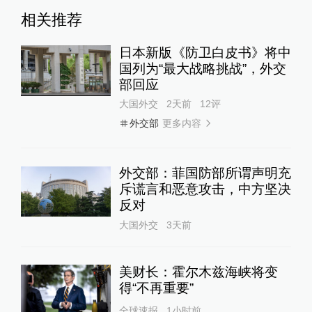
相关推荐
日本新版《防卫白皮书》将中
国列为“最大战略挑战”，外交
部回应
大国外交
2天前
12
评
更多内容
外交部
外交部：菲国防部所谓声明充
斥谎言和恶意攻击，中方坚决
反对
大国外交
3天前
美财长：霍尔木兹海峡将变
得“不再重要”
全球速报
1小时前