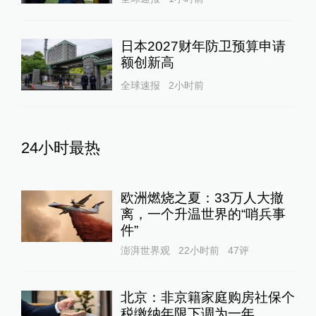
日本2027财年防卫预算申请
额创新高
全球速报
2小时前
24小时最热
欧洲燃烧之夏：33万人大撤
离，一个升温世界的“哨兵事
件”
澎湃世界观
22小时前
47
评
北京：非京籍家庭购房社保个
税缴纳年限下调为一年