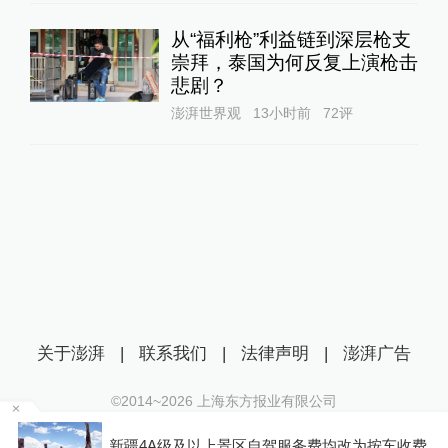
从“福利枪”利益链到深层枪支
崇拜，泰国为何反复上演枪击
悲剧？
澎湃世界观
13小时前
72
评
关于澎湃
|
联系我们
|
法律声明
|
澎湃广告
©2014~
2026
上海东方报业有限公司
沪ICP证：沪B2-20170116 | 沪ICP备14003370号
新疆4A级及以上景区自驾服务费均改为按车收费