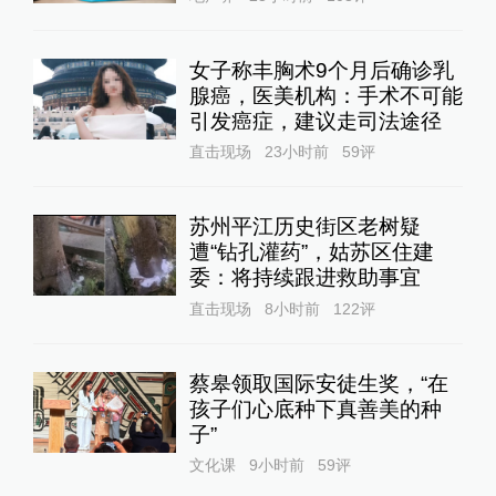
女子称丰胸术9个月后确诊乳
腺癌，医美机构：手术不可能
引发癌症，建议走司法途径
直击现场
23小时前
59
评
苏州平江历史街区老树疑
遭“钻孔灌药”，姑苏区住建
委：将持续跟进救助事宜
直击现场
8小时前
122
评
蔡皋领取国际安徒生奖，“在
孩子们心底种下真善美的种
子”
文化课
9小时前
59
评