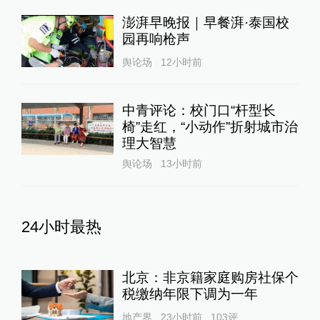
澎湃早晚报｜早餐湃·泰国校
园再响枪声
舆论场
12小时前
中青评论：校门口“杆型长
椅”走红，“小动作”折射城市治
理大智慧
舆论场
13小时前
24小时最热
北京：非京籍家庭购房社保个
税缴纳年限下调为一年
地产界
23小时前
103
评