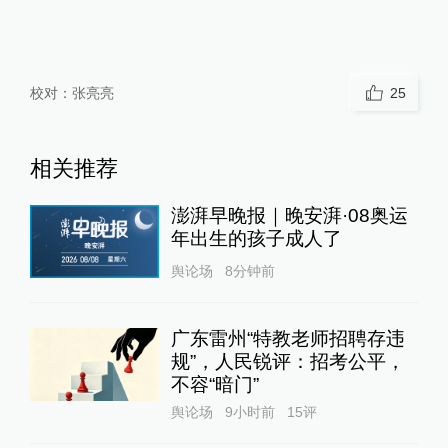
校对：
张亮亮
25
相关推荐
澎湃早晚报｜晚安湃·08奥运
年出生的孩子成人了
舆论场
8分钟前
广东雷州“特教老师招聘存违
规”，人民锐评：招考公平，
不容“暗门”
舆论场
9小时前
15
评