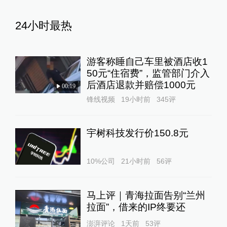
24小时最热
游客称睡自己车里被酒店收1
50元“住宿费”，监管部门介入
后酒店退款并赔偿1000元
00:19
锋线视频
19小时前
345
评
宇树科技发行价150.8元
10%公司
21小时前
56
评
马上评｜青海拉面告别“兰州
拉面”，借来的IP终要还
澎湃评论
1天前
53
评