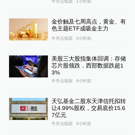
牛市点线面
1小时前
金价触及七周高点，黄金、有
色主题ETF成吸金主力
牛市点线面
3小时前
美股三大股指集体回调：存储
芯片股领跌，西部数据跌超1
3%
牛市点线面
8小时前
天弘基金二股东天津信托拟转
让4.99%股权，交易底价15.6
7亿元
牛市点线面
9小时前