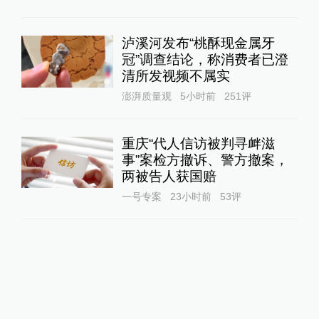
泸溪河发布“桃酥现金属牙
冠”调查结论，称消费者已澄
清所发视频不属实
澎湃质量观
5小时前
251
评
重庆“代人信访被判寻衅滋
事”案检方撤诉、警方撤案，
两被告人获国赔
一号专案
23小时前
53
评