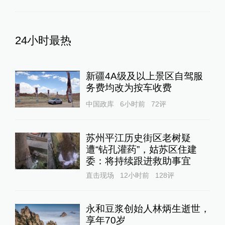
24小时最热
新疆4A级及以上景区自驾服
务费均改为按车收费
中国政库
6小时前
72
评
苏州平江历史街区老树疑
遭“钻孔灌药”，姑苏区住建
委：将持续跟进救助事宜
直击现场
12小时前
128
评
永和豆浆创始人林炳生逝世，
享年70岁