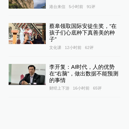
港台来信
5小时前
91
评
蔡皋领取国际安徒生奖，“在
孩子们心底种下真善美的种
子”
文化课
12小时前
62
评
李开复：AI时代，人的优势
在“右脑”，做出数据不能预测
的事情
财经上下游
16小时前
65
评