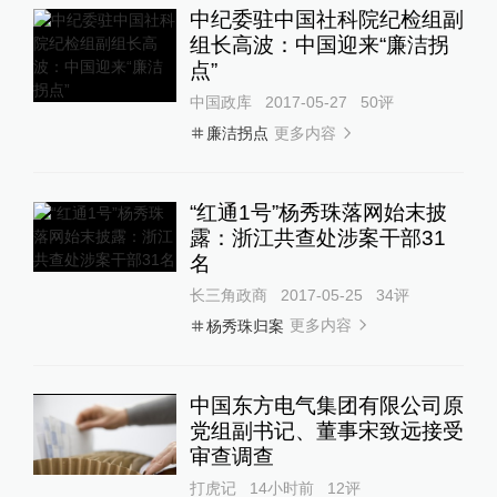
中纪委驻中国社科院纪检组副
组长高波：中国迎来“廉洁拐
点”
中国政库
2017-05-27
50
评
更多内容
廉洁拐点
“红通1号”杨秀珠落网始末披
露：浙江共查处涉案干部31
名
长三角政商
2017-05-25
34
评
更多内容
杨秀珠归案
中国东方电气集团有限公司原
党组副书记、董事宋致远接受
审查调查
打虎记
14小时前
12
评