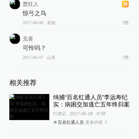
楚狂人
惊弓之鸟
2017-06-08
∙ 未知
3赞
无畏
可怜吗？
2017-06-07
∙ 山东
1赞
相关推荐
缉捕“百名红通人员”李远寿纪
实：病困交加逃亡五年终归案
打虎记
2017-05-28
47
评
更多内容
百名红通人员