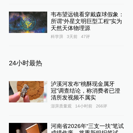
韦布望远镜看穿戴森球假象：
所谓“外星文明巨型工程”实为
天然天体物理源
科学湃
3天前
47
评
24小时最热
泸溪河发布“桃酥现金属牙
冠”调查结论，称消费者已澄
清所发视频不属实
澎湃质量观
14小时前
266
评
河南省2026年“三支一扶”笔试
成绩作废，将重新组织笔试