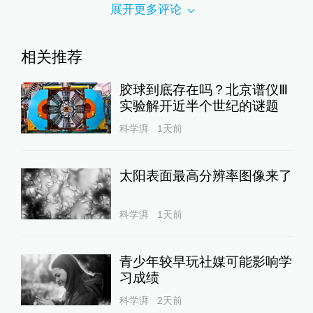
展开更多评论
相关推荐
胶球到底存在吗？北京谱仪Ⅲ
实验解开近半个世纪的谜题
科学湃
1天前
太阳表面最高分辨率图像来了
科学湃
1天前
青少年较早玩社媒可能影响学
习成绩
科学湃
2天前