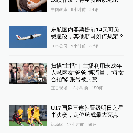
中国政库
8小时前
34
评
东航国内客票提前14天可免
费退改，其他航司如何规定？
10%公司
9小时前
87
评
扫描“主播”｜主播利用未成年
人喊网友“爸爸”博流量，“母女
合拍”多账号被封禁
1
直击现场
15小时前
150
评
U17国足三连胜晋级明日之星
半决赛，定位球成最大亮点
运动家
17小时前
56
评