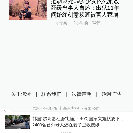
抢劫刺死19岁少女的死刑改
死缓当事人自述：出狱11年
间始终刻意躲避被害人家属
一号专案
12小时前
94
评
关于澎湃
|
联系我们
|
法律声明
|
澎湃广告
©2014~
2026
上海东方报业有限公司
沪ICP证：沪B2-20170116 | 沪ICP备14003370号
拉
韩国“超高龄社会”切面：40℃国家灾难状态下，
互联网新闻信息服务许可证：31120170006
2400名首尔老人还在巷子里收废纸
沪公网安备 31010602000299号