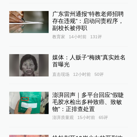
广东雷州通报“特教老师招聘
存在违规”：启动问责程序，
副校长被停职
教育家
14小时前
131
评
媒体：人贩子“梅姨”真实姓名
首曝光
直击现场
12小时前
50
评
澎湃回声｜多平台回应“假睫
毛胶水检出多种致癌、致敏
物”：正排查处置
澎湃质量观
15小时前
65
评