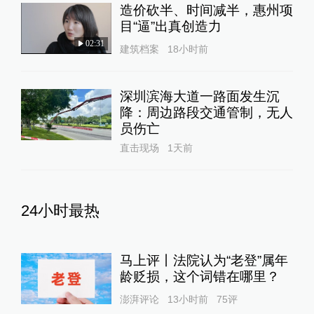
造价砍半、时间减半，惠州项
目“逼”出真创造力
02:31
建筑档案
18小时前
深圳滨海大道一路面发生沉
降：周边路段交通管制，无人
员伤亡
直击现场
1天前
24小时最热
马上评丨法院认为“老登”属年
龄贬损，这个词错在哪里？
澎湃评论
13小时前
75
评