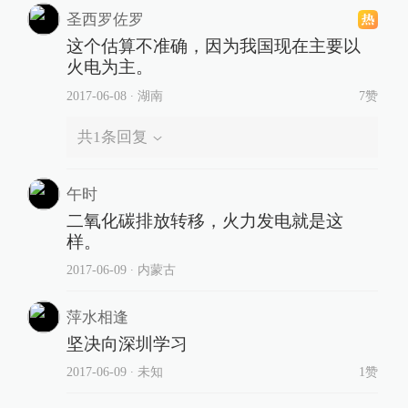
圣西罗佐罗
这个估算不准确，因为我国现在主要以
火电为主。
2017-06-08
∙ 湖南
7赞
共
1
条回复
午时
二氧化碳排放转移，火力发电就是这
样。
2017-06-09
∙ 内蒙古
萍水相逢
坚决向深圳学习
2017-06-09
∙ 未知
1赞