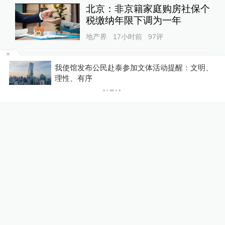
北京：非京籍家庭购房社保个
税缴纳年限下调为一年
地产界
17小时前
97
评
区
我使馆发布公民赴泰参加文体活动提醒：文明、
大外交｜美方“边谈边施压”侵
理性、有序
蚀中美战略稳定基础，中方反
制“一日三连”
大国外交
19小时前
43
评
女子称丰胸术9个月后确诊乳
腺癌，医美机构：手术不可能
引发癌症，建议走司法途径
直击现场
17小时前
59
评
东航国内客票提前14天可免
费退改，其他航司如何规定？