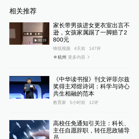
相关推荐
家长带男孩进女更衣室出言不
逊，女孩家属踢了一脚赔了2
800元
00:19
锋线视频
4天前
147
评
更多内容
杭州
《中华读书报》刊文评菲尔兹
奖得主邓煜诗词：科学与诗心
共生相融的范本
教育家
5小时前
12
评
高校任免通知引关注：科长、
主任自愿辞职，转任思政辅导
员