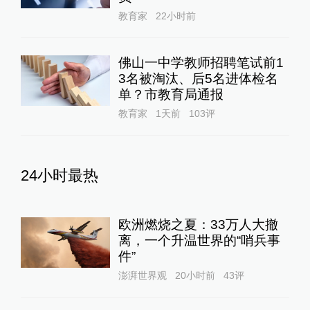
教育家
22小时前
佛山一中学教师招聘笔试前1
3名被淘汰、后5名进体检名
单？市教育局通报
教育家
1天前
103
评
24小时最热
欧洲燃烧之夏：33万人大撤
离，一个升温世界的“哨兵事
件”
澎湃世界观
20小时前
43
评