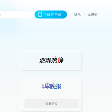
登录
下载客户端
无障碍
查看更多