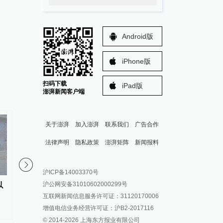
Android版
iPhone版
扫码下载
iPad版
澎湃新闻客户端
关于澎湃
加入澎湃
联系我们
广告合作
法律声明
隐私政策
澎湃矩阵
新闻报料
报料热线: 021-962866
澎湃新闻微博
沪ICP备14003370号
报料邮箱: news@thepaper.cn
澎湃新闻公众号
沪公网安备31010602000299号
以
万斯称美伊冲突仍处于“博弈中
日本岩手县近海发生5.
澎湃新闻抖音号
互联网新闻信息服务许可证：31120170006
段”
派生万物开放平台
增值电信业务经营许可证：沪B2-2017116
© 2014-
2026
上海东方报业有限公司
IP SHANGHAI