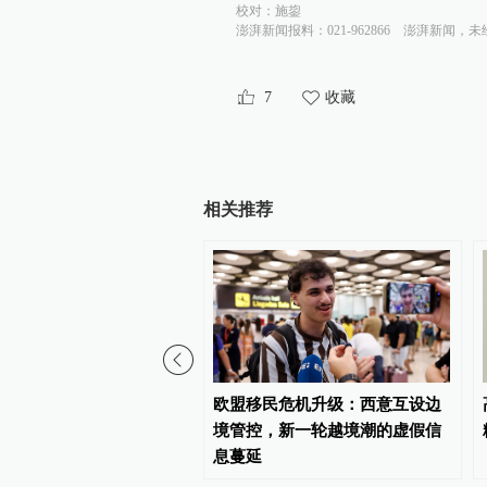
校对：
施鋆
澎湃新闻报料：021-962866
澎湃新闻，未
7
收藏
相关推荐
手县近海发生5.6级地震
欧盟移民危机升级：西意互设边
境管控，新一轮越境潮的虚假信
息蔓延