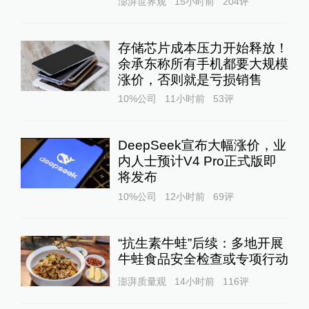
澎湃世界观
15小时前
204
评
存储芯片成本压力开始释放！
余承东称所有手机都要大规模
涨价，否则就是亏损销售
10%公司
11小时前
53
评
DeepSeek宣布大幅涨价，业
内人士预计V4 Pro正式版即
将发布
10%公司
12小时前
69
评
“抗生素牛蛙”后续：多地开展
牛蛙食品安全检查或专项行动
澎湃质量观
14小时前
116
评