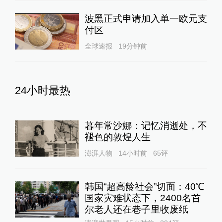
波黑正式申请加入单一欧元支
付区
全球速报
19分钟前
24小时最热
暮年常沙娜：记忆消逝处，不
褪色的敦煌人生
澎湃人物
14小时前
65
评
韩国“超高龄社会”切面：40℃
国家灾难状态下，2400名首
尔老人还在巷子里收废纸