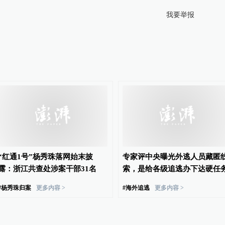
我要举报
“红通1号”杨秀珠落网始末披
专家评中央曝光外逃人员藏匿
露：浙江共查处涉案干部31名
索，是给各级追逃办下达硬任
#
杨秀珠归案
更多内容 >
#
海外追逃
更多内容 >