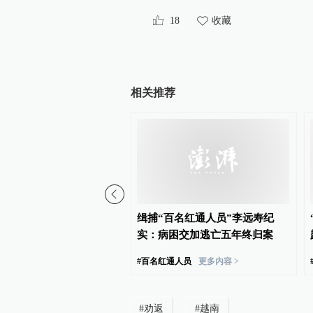
18
收藏
相关推荐
民危机升级：西意互设边
缉捕“百名红通人员”李远寿纪
，新一轮越境潮的虚假信
实：病困交加逃亡五年终归案
#
百名红通人员
更多内容 >
#
劝返
#
越南