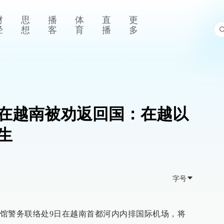
财
思
播
体
直
更
经
想
客
育
播
多
在越南被劝返回国：在越以
生
字号
馆警务联络处9日在越南首都河内内排国际机场，将