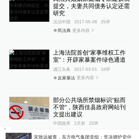
提交，夫妻共同债务认定还需
研究
法治中国
2017-05-08
25
评
更多内容
民法典
上海法院首创“家事维权工作
室”：开辟家暴案件绿色通道
浦江头条
2017-03-01
18
评
更多内容
反家暴法
部分公共场所禁烟标识“贴而
不管”，陕西佳县政府网站刊
文提出建议
中国政库
2天前
25
评
宋致远被查，东方电气集团党组：坚决拥护党中