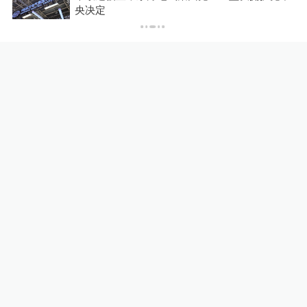
收费
陕西柞水县持续强降雨突发泥
央决定
石流致1人死亡2人失联
直击现场
2天前
陕西潼关县强降雨引发土崖滑
坡致1人失联
直击现场
2天前
24小时最热
欧洲燃烧之夏：33万人大撤
离，一个升温世界的“哨兵事
件”
澎湃世界观
23小时前
50
评