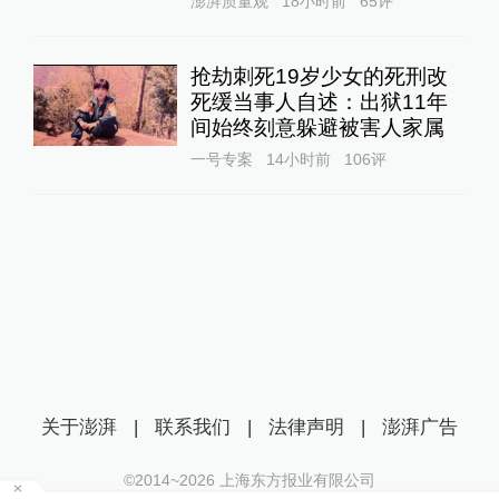
澎湃质量观
18小时前
65
评
抢劫刺死19岁少女的死刑改
死缓当事人自述：出狱11年
间始终刻意躲避被害人家属
一号专案
14小时前
106
评
关于澎湃
|
联系我们
|
法律声明
|
澎湃广告
©2014~
2026
上海东方报业有限公司