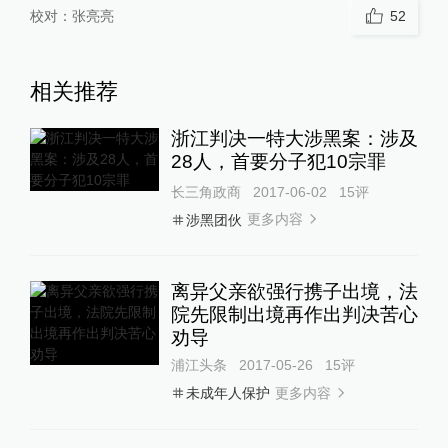
校对：
张亮亮
52
相关推荐
浙江判决一特大涉黑案：涉及
28人，首要分子犯10宗罪
长三角政商
2017-06-02
15
评
更多内容
涉黑团伙
离异父亲欲强行携子出境，法
院先限制出境再作出判决苦心
劝导
浦江头条
2017-05-26
15
评
更多内容
未成年人保护