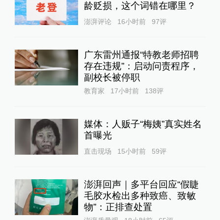
龄贬损，这个词错在哪里？
澎湃评论
16小时前
97
评
广东雷州通报“特教老师招聘
存在违规”：启动问责程序，
副校长被停职
教育家
17小时前
138
评
媒体：人贩子“梅姨”真实姓名
首曝光
直击现场
15小时前
59
评
澎湃回声｜多平台回应“假睫
毛胶水检出多种致癌、致敏
物”：正排查处置