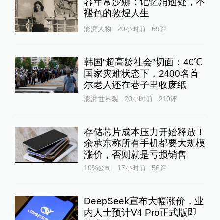
暮年常沙娜：记忆消逝处，不
褪色的敦煌人生
澎湃人物
20小时前
69
评
韩国“超高龄社会”切面：40℃
国家灾难状态下，2400名首
尔老人还在巷子里收废纸
澎湃世界观
20小时前
210
评
存储芯片成本压力开始释放！
余承东称所有手机都要大规模
涨价，否则就是亏损销售
10%公司
17小时前
56
评
DeepSeek宣布大幅涨价，业
内人士预计V4 Pro正式版即