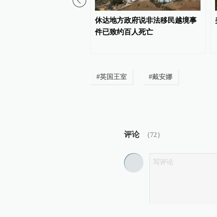
禁止“未经同意的电话营
休达地方政府说非法移民越境事
违者或被罚数万至数十万欧
件已致约百人死亡
#
英国王室
#
戴安娜
评论
（
72
）