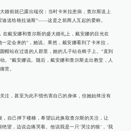
大婚前就已露出端倪：当时卡米拉患病，查尔斯送上
雷迪送给格拉迪斯”——这是之前两人互起的爱称。
教堂，在戴安娜和查尔斯的盛大婚礼上，戴安娜的目光在
她一定会来的”，她说。果然，戴安娜看到了卡米拉，
圆帽站在过道的人群里，她的儿子站在椅子上。“直到
动。”戴安娜说。随后，戴安娜和查尔斯走出教堂，人
痛苦。
关注，甚至为此不惜伤害自己的身体，但她始终没有
候，自己摔下楼梯，希望以此换取查尔斯的关注，让
很绝望，边说边痛哭着。他说我是一只‘哭泣的狼’，‘我