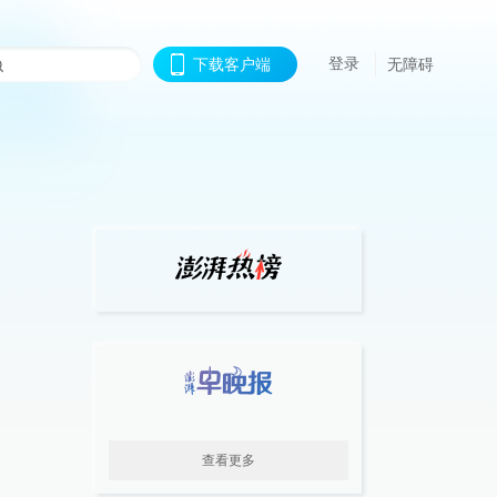
登录
下载客户端
无障碍
查看更多