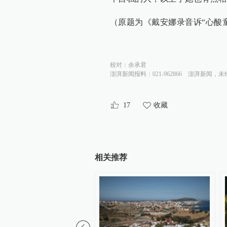
（原题为《戴安娜录音诉“心酸
校对：
余承君
澎湃新闻报料：021-962866
澎湃新闻，未
17
收藏
相关推荐