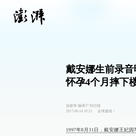
戴安娜生前录音
怀孕4个月摔下
温俊华 编译/广州日报
2017-06-14 10:13
全球速报
>
1997年8月31日，戴安娜王