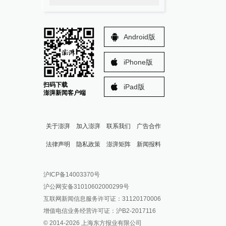
Android版
iPhone版
扫码下载
iPad版
澎湃新闻客户端
关于澎湃
加入澎湃
联系我们
广告合作
法律声明
隐私政策
澎湃矩阵
新闻报料
报料热线: 021-962866
澎湃新闻微博
沪ICP备14003370号
报料邮箱: news@thepaper.cn
澎湃新闻公众号
沪公网安备31010602000299号
澎湃新闻抖音号
互联网新闻信息服务许可证：31120170006
派生万物开放平台
增值电信业务经营许可证：沪B2-2017116
© 2014-
2026
上海东方报业有限公司
IP SHANGHAI