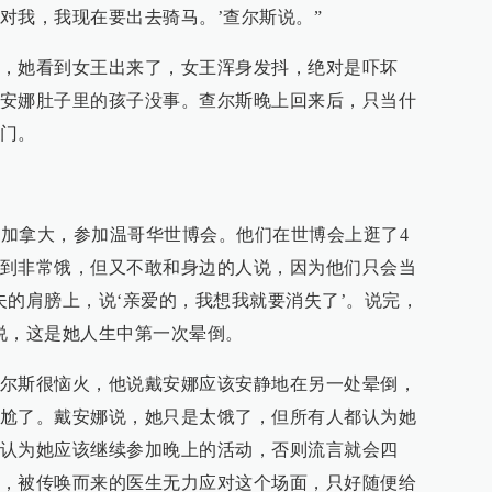
对我，我现在要出去骑马。’查尔斯说。”
，她看到女王出来了，女王浑身发抖，绝对是吓坏
安娜肚子里的孩子没事。查尔斯晚上回来后，只当什
门。
出访加拿大，参加温哥华世博会。他们在世博会上逛了4
到非常饿，但又不敢和身边的人说，因为他们只会当
夫的肩膀上，说‘亲爱的，我想我就要消失了’。说完，
说，这是她人生中第一次晕倒。
尔斯很恼火，他说戴安娜应该安静地在另一处晕倒，
尬了。戴安娜说，她只是太饿了，但所有人都认为她
认为她应该继续参加晚上的活动，否则流言就会四
，被传唤而来的医生无力应对这个场面，只好随便给