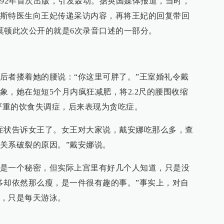
992年首次出版，引发轰动。据英国媒体报道，当时，
斯特医生向王妃传递采访内容，再将王妃的回复带回
莫顿此次公开的就是6次录音口述的一部分。
后者搂着她的腰说：“你这里可胖了。”王室婚礼令戴
象，她在短短5个月内疯狂减肥，将2.2尺的腰围收缩
上严重的饮食失调症，后来表现为贪吃症。
症状告诉女王了。女王对大家说，戴安娜吃那么多，查
关系破裂的原因。”戴安娜说。
是一个秘密，但实际上宫里有好几个人知道，只是没
多却依然那么瘦，是一件很有趣的事。”事实上，对自
，只是每天游泳。