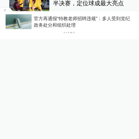
半决赛，定位球成最大亮点
运动家
12小时前
56
评
新
官方再通报“特教老师招聘违规”：多人受到党纪
政务处分和组织处理
佛山一中学教师招聘笔试前1
3名被淘汰、后5名进体检名
单？市教育局通报
教育家
6小时前
53
评
关于澎湃
|
联系我们
|
法律声明
|
澎湃广告
©2014~
2026
上海东方报业有限公司
沪ICP证：沪B2-20170116 | 沪ICP备14003370号
互联网新闻信息服务许可证：31120170006
沪公网安备 31010602000299号