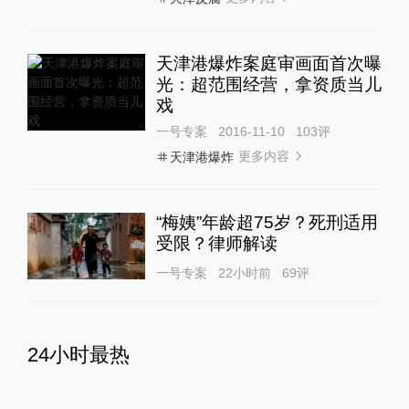
天津港爆炸案庭审画面首次曝
光：超范围经营，拿资质当儿
戏
一号专案
2016-11-10
103
评
更多内容
天津港爆炸
“梅姨”年龄超75岁？死刑适用
受限？律师解读
一号专案
22小时前
69
评
24小时最热