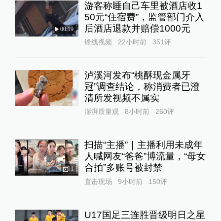
游客称睡自己车里被酒店收1
50元“住宿费”，监管部门介入
后酒店退款并赔偿1000元
00:19
锋线视频
22小时前
351
评
泸溪河发布“桃酥现金属牙
冠”调查结论，称消费者已澄
清所发视频不属实
澎湃质量观
8小时前
260
评
扫描“主播”｜主播利用未成年
人喊网友“爸爸”博流量，“母女
合拍”多账号被封禁
1
直击现场
9小时前
150
评
U17国足三连胜晋级明日之星