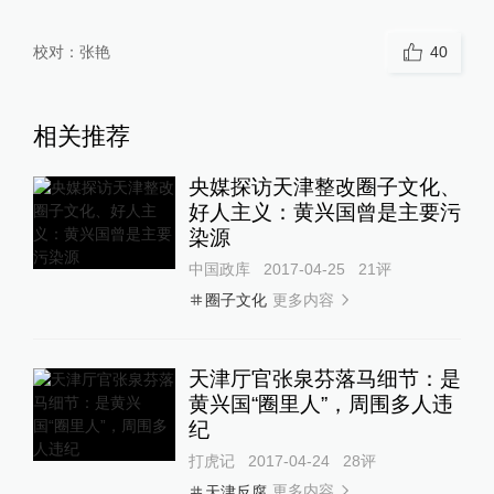
校对：
张艳
40
相关推荐
央媒探访天津整改圈子文化、
好人主义：黄兴国曾是主要污
染源
中国政库
2017-04-25
21
评
更多内容
圈子文化
天津厅官张泉芬落马细节：是
黄兴国“圈里人”，周围多人违
纪
打虎记
2017-04-24
28
评
更多内容
天津反腐