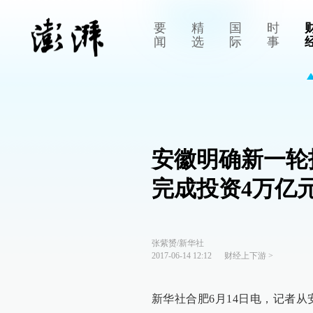
要
精
国
时
闻
选
际
事
安徽明确新一轮
完成投资4万亿
张紫赟/新华社
2017-06-14 12:12
财经上下游
>
新华社合肥6月14日电，记者