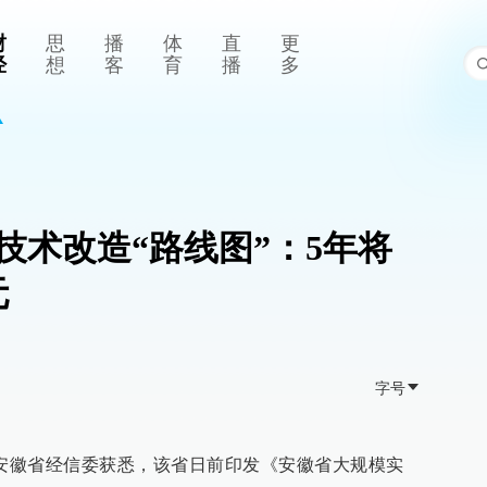
财
思
播
体
直
更
经
想
客
育
播
多
技术改造“路线图”：5年将
元
字号
从安徽省经信委获悉，该省日前印发《安徽省大规模实