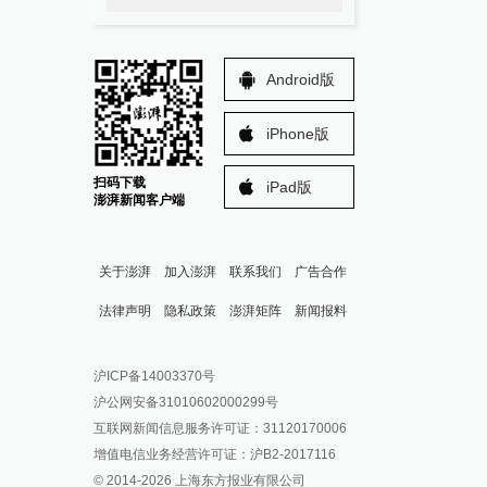
Android版
iPhone版
扫码下载
iPad版
澎湃新闻客户端
关于澎湃
加入澎湃
联系我们
广告合作
法律声明
隐私政策
澎湃矩阵
新闻报料
报料热线: 021-962866
澎湃新闻微博
沪ICP备14003370号
报料邮箱: news@thepaper.cn
澎湃新闻公众号
沪公网安备31010602000299号
澎湃新闻抖音号
互联网新闻信息服务许可证：31120170006
派生万物开放平台
增值电信业务经营许可证：沪B2-2017116
© 2014-
2026
上海东方报业有限公司
IP SHANGHAI