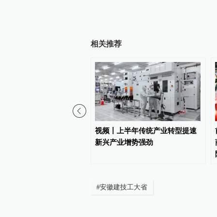
相关推荐
观察丨向新向优向好！中
视频丨上半年传统产业转型提速
展现强大韧性和活力
新兴产业增势强劲
#
安徽建技工大省