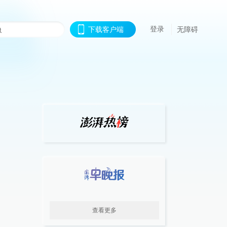
登录
下载客户端
无障碍
查看更多