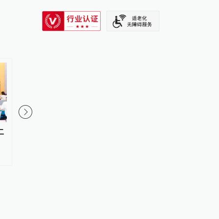
SIXTH TONE
二
从“向新”“向优”读懂中国经济韧
时政微观察丨向新向优
性活力
国经济展现强大韧性和