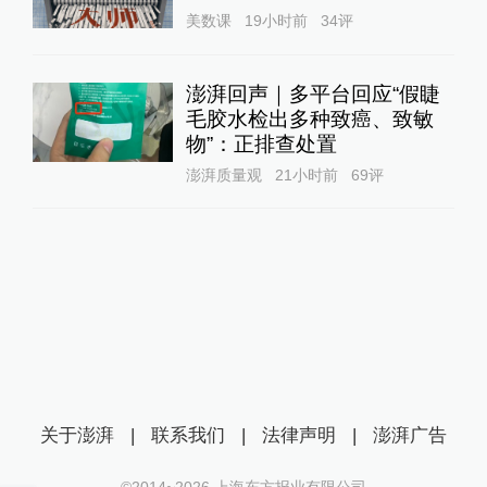
美数课
19小时前
34
评
澎湃回声｜多平台回应“假睫
毛胶水检出多种致癌、致敏
物”：正排查处置
澎湃质量观
21小时前
69
评
关于澎湃
|
联系我们
|
法律声明
|
澎湃广告
©2014~
2026
上海东方报业有限公司