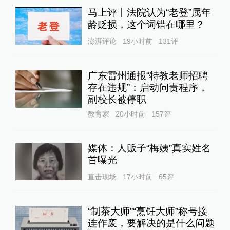
马上评丨法院认为“老登”属年
龄贬损，这个词错在哪里？
澎湃评论
19小时前
131
评
广东雷州通报“特教老师招聘
存在违规”：启动问责程序，
副校长被停职
教育家
20小时前
157
评
媒体：人贩子“梅姨”真实姓名
首曝光
直击现场
17小时前
65
评
“制茶大师”“烹饪大师”称号接
连作废，要解决的是什么问题