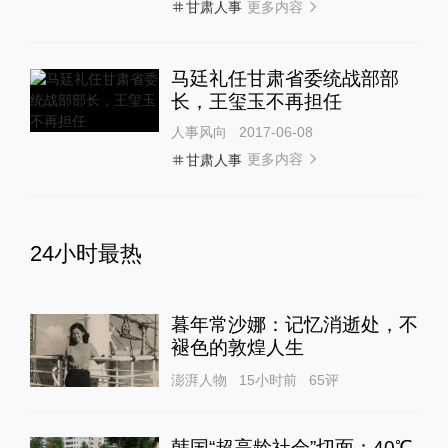
更多内容
甘肃人事
马廷礼任甘肃省委统战部部
长，王玺玉不再担任
人事风向
2017-06-08
更多内容
甘肃人事
24小时最热
暮年常沙娜：记忆消逝处，不
褪色的敦煌人生
澎湃人物
15小时前
65
评
韩国“超高龄社会”切面：40℃