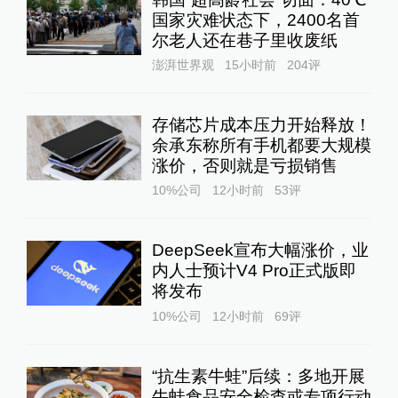
国家灾难状态下，2400名首
尔老人还在巷子里收废纸
澎湃世界观
15小时前
204
评
存储芯片成本压力开始释放！
余承东称所有手机都要大规模
涨价，否则就是亏损销售
10%公司
12小时前
53
评
DeepSeek宣布大幅涨价，业
内人士预计V4 Pro正式版即
将发布
10%公司
12小时前
69
评
“抗生素牛蛙”后续：多地开展
牛蛙食品安全检查或专项行动