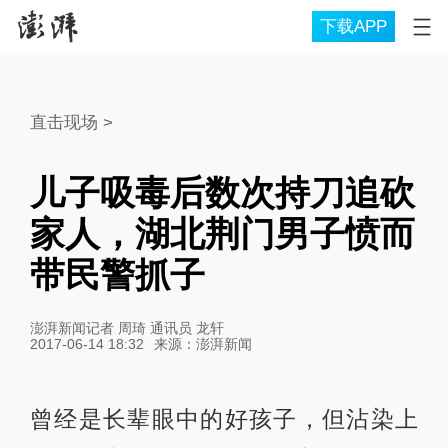
下载APP
直击现场
>
儿子吸毒后数次持刀追砍
家人，湖北荆门男子愤而
带民警抓子
澎湃新闻记者 周琦 通讯员 龙轩
2017-06-14 18:32
来源：
澎湃新闻
曾经是长辈眼中的好孩子，但沾染上