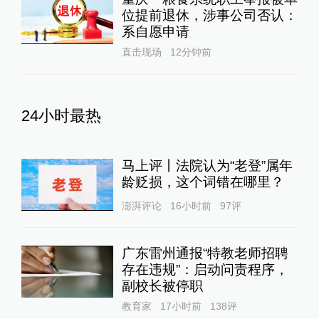
位提前退休，涉事公司否认：
系自愿申请
直击现场
12分钟前
24小时最热
马上评丨法院认为“老登”属年
龄贬损，这个词错在哪里？
澎湃评论
16小时前
97
评
广东雷州通报“特教老师招聘
存在违规”：启动问责程序，
副校长被停职
教育家
17小时前
138
评