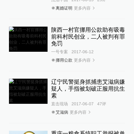
更多内容
离婚证明
陕西一村官挪用公款助有吸毒
前科村民创业，二人被判有罪
免罚
一号专案
2017-06-12
更多内容
挪用公款
辽宁民警挺身抓捕患艾滋病嫌
疑人，手指被划破正服用抗生
素
直击现场
2017-06-07
47
评
更多内容
艾滋病
重庆一粮食系统职工举报被单