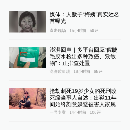
媒体：人贩子“梅姨”真实姓名
首曝光
直击现场
15小时前
59
评
澎湃回声｜多平台回应“假睫
毛胶水检出多种致癌、致敏
物”：正排查处置
澎湃质量观
18小时前
65
评
抢劫刺死19岁少女的死刑改
死缓当事人自述：出狱11年
间始终刻意躲避被害人家属
一号专案
14小时前
106
评