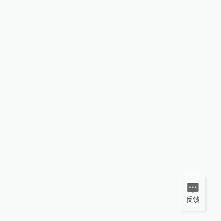
年班底这样接住《雷雨》
来一场慢下来的音乐之
反馈