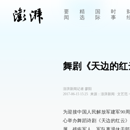
要
精
国
时
闻
选
际
事
舞剧《天边的红
澎湃新闻记者 廖阳
2017-06-15 15:25
来源：
澎湃新闻
∙
文艺范
为迎接中国人民解放军建军90周
心举办舞蹈诗剧《天边的红云》
属、残疾军人、军队离退休干部