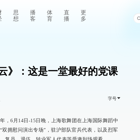
财
思
播
体
直
更
经
想
客
育
播
多
云》：这是一堂最好的党课
字号
>
年，6月14日-15日晚，上海歌舞团在上海国际舞蹈中
“双拥慰问演出专场”，驻沪部队官兵代表，以及烈军
，复员、退伍、转业军人代表等受邀到场观看。