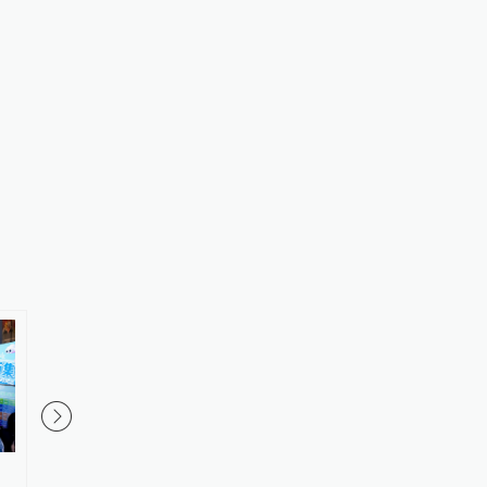
在首都剧场，杨立新带领人艺青
阿那亚有了古典音乐节