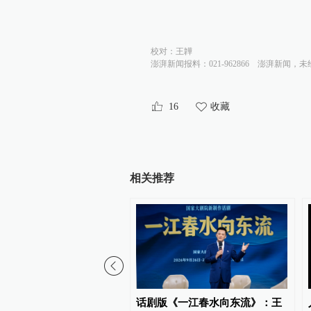
校对：
王韡
澎湃新闻报料：021-962866
澎湃新闻，未
16
收藏
相关推荐
有了古典音乐节，在山谷
话剧版《一江春水向东流》：王