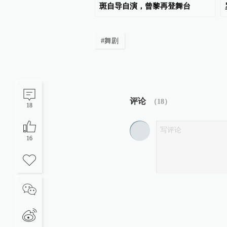
慢下来的音乐之旅
斑自导自演，曾黎再登舞台
#
舞剧
评论
（
18
）
18
16