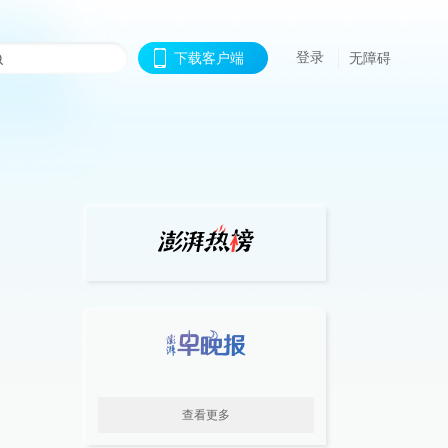
登录
下载客户端
无障碍
查看更多