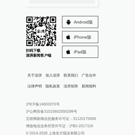
Android版
iPhone版
扫码下载
iPad版
澎湃新闻客户端
关于澎湃
加入澎湃
联系我们
广告合作
法律声明
隐私政策
澎湃矩阵
新闻报料
报料热线: 021-962866
澎湃新闻微博
沪ICP备14003370号
报料邮箱: news@thepaper.cn
澎湃新闻公众号
沪公网安备31010602000299号
澎湃新闻抖音号
互联网新闻信息服务许可证：31120170006
派生万物开放平台
增值电信业务经营许可证：沪B2-2017116
© 2014-
2026
上海东方报业有限公司
IP SHANGHAI